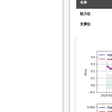
名称
阻力位
支撑位