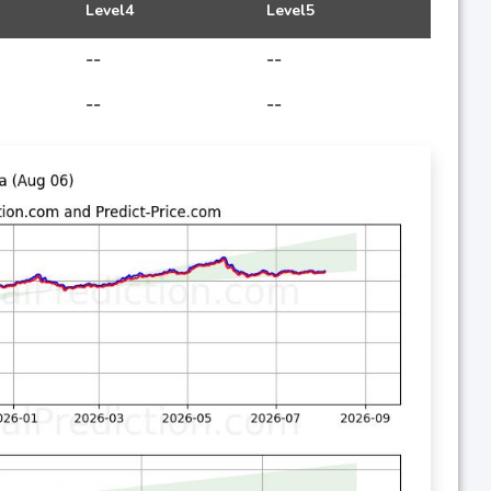
Level4
Level5
--
--
--
--