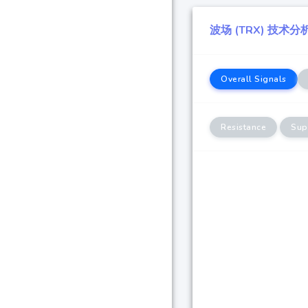
波场 (TRX) 技术分
Overall Signals
Resistance
Sup