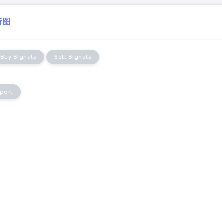
析图
Buy Signals
Sell Signals
port