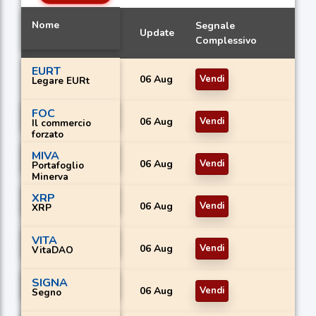
Nome
Segnale
Update
Complessivo
EURT
06 Aug
Vendi
Legare EURt
FOC
06 Aug
Vendi
Il commercio
forzato
MIVA
06 Aug
Vendi
Portafoglio
Minerva
XRP
06 Aug
Vendi
XRP
VITA
06 Aug
Vendi
VitaDAO
SIGNA
06 Aug
Vendi
Segno