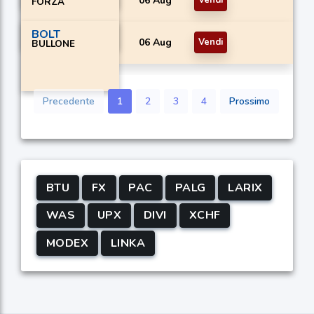
06 Aug
Vendi
FORZA
BOLT
06 Aug
Vendi
BULLONE
Precedente
1
2
3
4
Prossimo
BTU
FX
PAC
PALG
LARIX
WAS
UPX
DIVI
XCHF
MODEX
LINKA