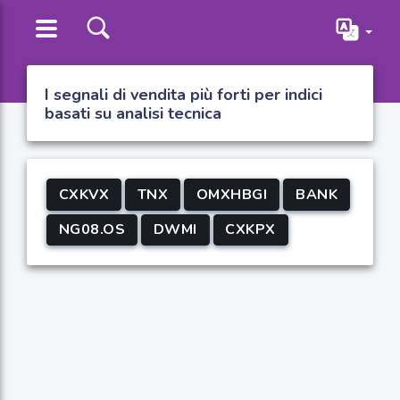
I segnali di vendita più forti per indici
basati su analisi tecnica
CXKVX
TNX
OMXHBGI
BANK
NG08.OS
DWMI
CXKPX