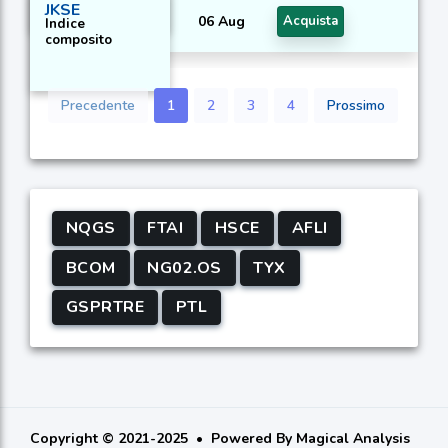
JKSE
06 Aug
Acquista
Indice
composito
Precedente
1
2
3
4
Prossimo
NQGS
FTAI
HSCE
AFLI
BCOM
NG02.OS
TYX
GSPRTRE
PTL
Copyright © 2021-2025
Powered By
Magical Analysis