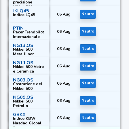
precisione
Nikkei 500
JKLQ45
06 Aug
Neutro
Indice LQ45
PTIN
06 Aug
Neutro
Pacer Trendpilot
Internazionale
NG13.OS
06 Aug
Neutro
Nikkei 500
Metalli non
ferrosi
NG11.OS
06 Aug
Neutro
Nikkei 500 Vetro
e Ceramica
NG03.OS
06 Aug
Neutro
Costruzione del
Nikkei 500
NG09.OS
06 Aug
Neutro
Nikkei 500
Petrolio
GBKX
06 Aug
Neutro
Indice KBW
Nasdaq Global
Bank