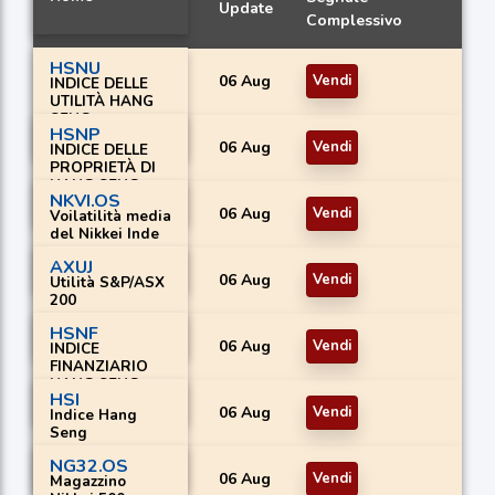
Update
Complessivo
HSNU
06 Aug
Vendi
INDICE DELLE
UTILITÀ HANG
SENG
HSNP
06 Aug
Vendi
INDICE DELLE
PROPRIETÀ DI
HANG SENG
NKVI.OS
06 Aug
Vendi
Voilatilità media
del Nikkei Inde
AXUJ
06 Aug
Vendi
Utilità S&P/ASX
200
HSNF
06 Aug
Vendi
INDICE
FINANZIARIO
HANG SENG
HSI
06 Aug
Vendi
Indice Hang
Seng
NG32.OS
06 Aug
Vendi
Magazzino