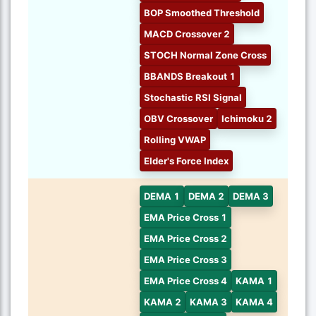
BOP Smoothed Threshold
MACD Crossover 2
STOCH Normal Zone Cross
BBANDS Breakout 1
Stochastic RSI Signal
OBV Crossover
Ichimoku 2
Rolling VWAP
Elder's Force Index
DEMA 1
DEMA 2
DEMA 3
EMA Price Cross 1
EMA Price Cross 2
EMA Price Cross 3
EMA Price Cross 4
KAMA 1
KAMA 2
KAMA 3
KAMA 4