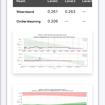
Naam
Level1
Level2
Level3
Lev
0.261
0.263
--
--
Weerstand
0.206
--
--
--
Ondersteuning