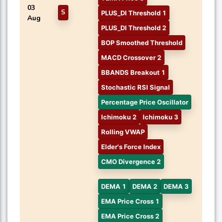
03
S
PLUS_DI Threshold 1
Aug
PLUS_DI Threshold 2
BOP Smoothed Threshold
MACD Crossover 2
BBANDS Breakout 1
Stochastic RSI Signal
Percentage Price Oscillator
Ichimoku 2
Ichimoku 3
Rolling VWAP
Elder's Force Index
CMO Divergence 2
DEMA 1
DEMA 2
DEMA 3
EMA Price Cross 1
EMA Price Cross 2