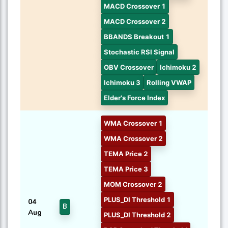
MACD Crossover 1
MACD Crossover 2
BBANDS Breakout 1
Stochastic RSI Signal
OBV Crossover
Ichimoku 2
Ichimoku 3
Rolling VWAP
Elder's Force Index
WMA Crossover 1
WMA Crossover 2
TEMA Price 2
TEMA Price 3
MOM Crossover 2
PLUS_DI Threshold 1
04
B
Aug
PLUS_DI Threshold 2