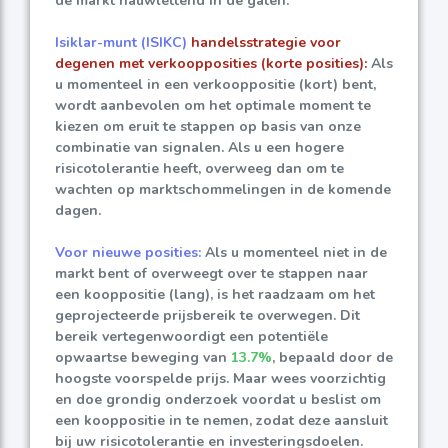
de markt nauwlettend in de gaten.
Isiklar-munt (ISIKC)
handelsstrategie voor
degenen met verkoopposities (korte posities):
Als
u momenteel in een verkooppositie (kort) bent,
wordt aanbevolen om het optimale moment te
kiezen om eruit te stappen op basis van onze
combinatie van signalen. Als u een hogere
risicotolerantie heeft, overweeg dan om te
wachten op marktschommelingen in de komende
dagen.
Voor nieuwe posities:
Als u momenteel niet in de
markt bent of overweegt over te stappen naar
een kooppositie (lang), is het raadzaam om het
geprojecteerde prijsbereik te overwegen. Dit
bereik vertegenwoordigt een potentiële
opwaartse beweging van
13.7%
, bepaald door de
hoogste voorspelde prijs. Maar wees voorzichtig
en doe grondig onderzoek voordat u beslist om
een kooppositie in te nemen, zodat deze aansluit
bij uw risicotolerantie en investeringsdoelen.