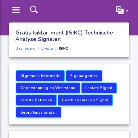
Gratis Isiklar-munt (ISIKC) Technische
Analyse Signalen
Dashboard
Crypto
ISIKC
Algemene Informatie
Signaalgrafiek
Ondersteuning en Weerstand
Laatste Signal
Laatste Patronen
Geschiedenis van Signal
Gebruikerssignalen