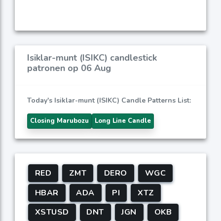
Isiklar-munt (ISIKC) candlestick
patronen op 06 Aug
Today's Isiklar-munt (ISIKC) Candle Patterns List:
Closing Marubozu
Long Line Candle
RED
ZMT
DERO
WGC
HBAR
ADA
PI
XTZ
XSTUSD
DNT
JGN
OKB