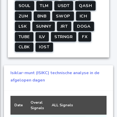
SOUL
TLM
USDT
QASH
ZUM
BNB
SWOP
ICH
LSK
SUNNY
JRT
DOGA
TUBE
ILV
STRNGR
FX
CLBK
IOST
Isiklar-munt (ISIKC) technische analyse in de
afgelopen dagen
Overal
Date
ALL Signals
Signals