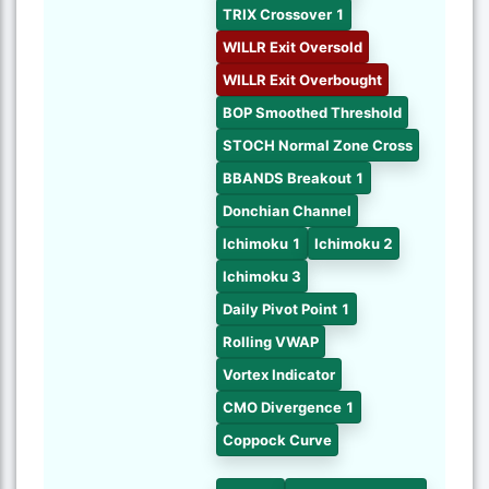
TRIX Crossover 1
WILLR Exit Oversold
WILLR Exit Overbought
BOP Smoothed Threshold
STOCH Normal Zone Cross
BBANDS Breakout 1
Donchian Channel
Ichimoku 1
Ichimoku 2
Ichimoku 3
Daily Pivot Point 1
Rolling VWAP
Vortex Indicator
CMO Divergence 1
Coppock Curve