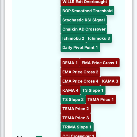
WILLR Exit Overbought
BOP Smoothed Threshold
Stochastic RSI Signal
Chaikin AD Crossover
Ichimoku 2
Ichimoku 3
Daily Pivot Point 1
DEMA 1
EMA Price Cross 1
EMA Price Cross 2
EMA Price Cross 4
KAMA 3
KAMA 4
T3 Slope 1
T3 Slope 2
TEMA Price 1
TEMA Price 2
TEMA Price 3
TRIMA Slope 1
CCI Crossover 1