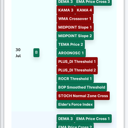
DEMA 3
EMA Price Cross 3
KAMA 3
KAMA 4
WMA Crossover 1
MIDPOINT Slope 1
MIDPOINT Slope 2
TEMA Price 2
30
B
AROONOSC 1
Jul
PLUS_DI Threshold 1
PLUS_DI Threshold 2
ROCR Threshold 1
BOP Smoothed Threshold
STOCH Normal Zone Cross
Elder's Force Index
DEMA 3
EMA Price Cross 1
EMA Price Cross 2