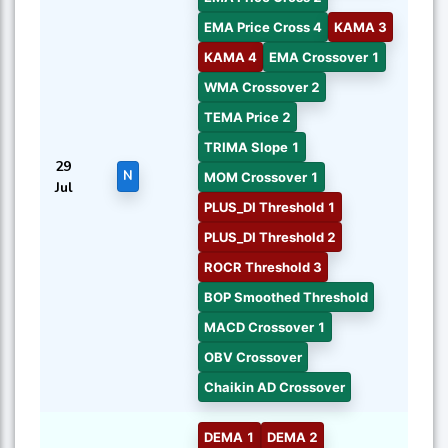
EMA Price Cross 4
KAMA 3
KAMA 4
EMA Crossover 1
WMA Crossover 2
TEMA Price 2
TRIMA Slope 1
29
N
MOM Crossover 1
Jul
PLUS_DI Threshold 1
PLUS_DI Threshold 2
ROCR Threshold 3
BOP Smoothed Threshold
MACD Crossover 1
OBV Crossover
Chaikin AD Crossover
DEMA 1
DEMA 2