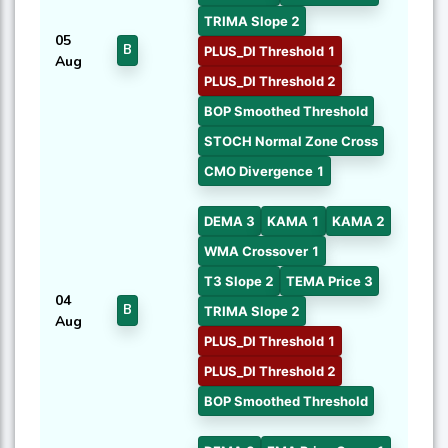
TRIMA Slope 2
05
B
PLUS_DI Threshold 1
Aug
PLUS_DI Threshold 2
BOP Smoothed Threshold
STOCH Normal Zone Cross
CMO Divergence 1
DEMA 3
KAMA 1
KAMA 2
WMA Crossover 1
T3 Slope 2
TEMA Price 3
04
B
TRIMA Slope 2
Aug
PLUS_DI Threshold 1
PLUS_DI Threshold 2
BOP Smoothed Threshold