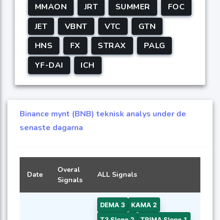
MMAON
JRT
SUMMER
FOC
JET
VBNT
VTC
GTN
HNS
FX
STRAX
PALG
YF-DAI
ICH
Binance mynt (BNB) teknisk analys under de
senaste dagarna
Overal
Date
ALL Signals
Signals
DEMA 3
KAMA 2
T3 Slope 2
TRIMA Slope 1