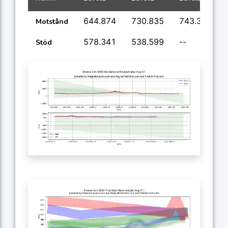
644.874
730.835
743.358
Motstånd
578.341
538.599
--
Stöd