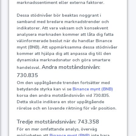
marknadssentiment eller externa faktorer.
Dessa stödnivåer bör beaktas noggrant i
samband med bredare marknadstrender och
indikatorer. Att vara vaksam och konsekvent
analysera marknaden kommer att låta dig fatta
välinformerade beslut när du handlar Binance
mynt (BNB). Att uppmärksamma dessa stödnivåer
kommer att hjälpa dig att anpassa dig till den
dynamiska marknadsnatur och göra smartare
Andra motståndsnivån:
handelsval.
730.835
Om den uppåtgående trenden fortsätter med
betydande styrka kan vi se
Binance mynt (BNB)
korsa den andra motståndsnivån vid 730.835.
Detta skulle indikera en stor uppåtgående
rörelse och en lovande riktning för vår position.
Tredje motståndsnivån: 743.358
För en mer omfattande analys, överväg
möjligheten att
Binance mynt (BNB)
inte bara