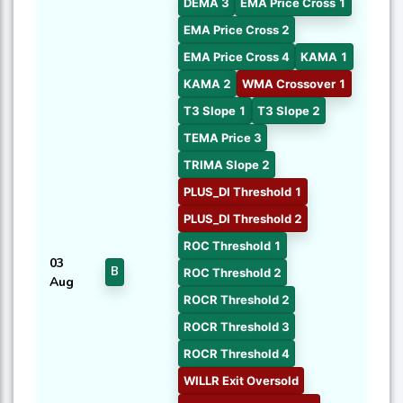
DEMA 3
EMA Price Cross 1
EMA Price Cross 2
EMA Price Cross 4
KAMA 1
KAMA 2
WMA Crossover 1
T3 Slope 1
T3 Slope 2
TEMA Price 3
TRIMA Slope 2
PLUS_DI Threshold 1
PLUS_DI Threshold 2
ROC Threshold 1
03
B
ROC Threshold 2
Aug
ROCR Threshold 2
ROCR Threshold 3
ROCR Threshold 4
WILLR Exit Oversold