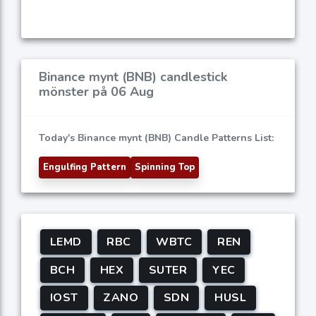
Binance mynt (BNB) candlestick
mönster på 06 Aug
Today's Binance mynt (BNB) Candle Patterns List:
Engulfing Pattern
Spinning Top
LEMD
RBC
WBTC
REN
BCH
HEX
SUTER
YEC
IOST
ZANO
SDN
HUSL