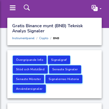
Gratis Binance mynt (BNB) Teknisk
Analys Signaler
Instrumentpanel
Crypto
BNB
Övergripande Info
Signalgraf
Stöd och Motstånd
Senaste Signaler
Senaste Mönster
Signalernas Historia
Användarsignaler