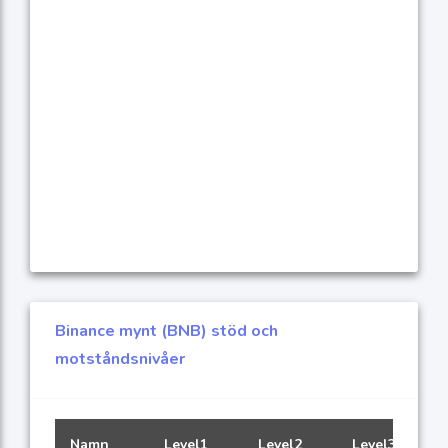
Binance mynt (BNB) stöd och
motståndsnivåer
Namn
Level1
Level2
Level3