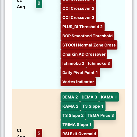
02
B
Aug
CCI Crossover 2
CCI Crossover 3
PLUS_DI Threshold 2
BOP Smoothed Threshold
STOCH Normal Zone Cross
Chaikin AD Crossover
Ichimoku 2
Ichimoku 3
Daily Pivot Point 1
Vortex Indicator
DEMA 2
DEMA 3
KAMA 1
KAMA 2
T3 Slope 1
T3 Slope 2
TEMA Price 3
TRIMA Slope 1
01
S
RSI Exit Oversold
Aug