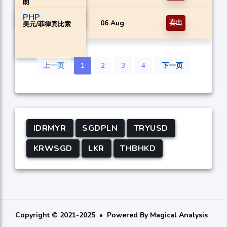
朗
PHP
06 Aug
卖出
美元/菲律宾比索
上一页
1
2
3
4
下一页
IDRMYR
SGDPLN
TRYUSD
KRWSGD
LKR
THBHKD
Copyright © 2021-2025
Powered By
Magical Analysis