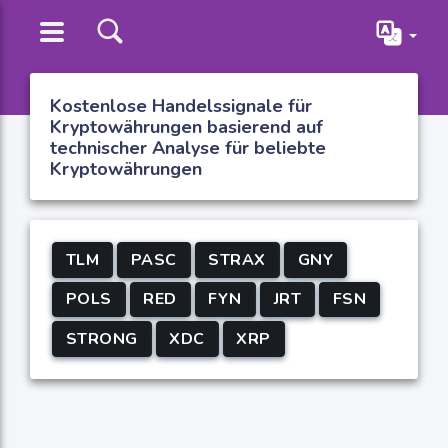
Kostenlose Handelssignale für
Kryptowährungen basierend auf
technischer Analyse für beliebte
Kryptowährungen
TLM
PASC
STRAX
GNY
POLS
RED
FYN
JRT
FSN
STRONG
XDC
XRP