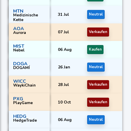
MTN
31 Jul
Neutral
Medizinische
Kette
AOA
07 Jul
Verkaufen
Aurora
MIST
06 Aug
Kaufen
Nebel
DOGA
26 Jan
Neutral
DOGAMÍ
WICC
28 Jul
Verkaufen
WaykiChain
PXG
10 Oct
Verkaufen
PlayGame
HEDG
06 Aug
Neutral
HedgeTrade