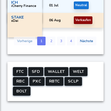
ICH
01 Jul
Neutral
iCherry Finance
STAKE
06 Aug
Verkaufen
xDai
Vorherige
1
2
3
4
Nächste
FTC
SFD
WALLET
WELT
RBC
PXC
RBTC
SCLP
BOLT