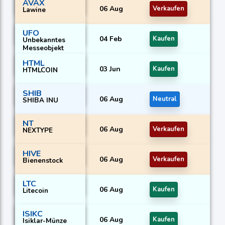
AVAX
06 Aug
Verkaufen
Lawine
UFO
04 Feb
Kaufen
Unbekanntes
Messeobjekt
HTML
03 Jun
Kaufen
HTMLCOIN
SHIB
06 Aug
Neutral
SHIBA INU
NT
06 Aug
Verkaufen
NEXTYPE
HIVE
06 Aug
Verkaufen
Bienenstock
LTC
06 Aug
Kaufen
Litecoin
ISIKC
06 Aug
Kaufen
Isiklar-Münze