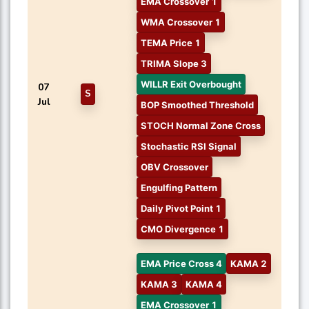
EMA Crossover 1
WMA Crossover 1
TEMA Price 1
TRIMA Slope 3
WILLR Exit Overbought
07
S
Jul
BOP Smoothed Threshold
STOCH Normal Zone Cross
Stochastic RSI Signal
OBV Crossover
Engulfing Pattern
Daily Pivot Point 1
CMO Divergence 1
EMA Price Cross 4
KAMA 2
KAMA 3
KAMA 4
EMA Crossover 1