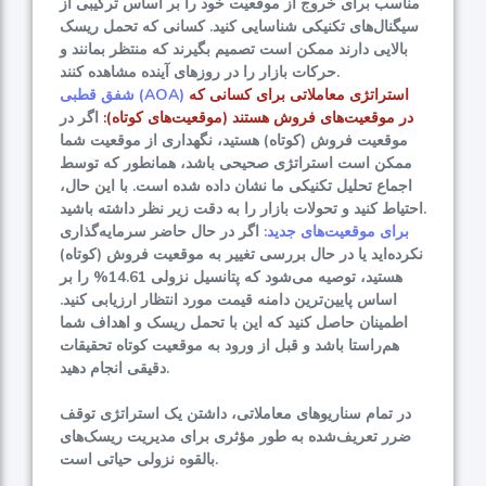
مناسب برای خروج از موقعیت خود را بر اساس ترکیبی از
سیگنال‌های تکنیکی شناسایی کنید. کسانی که تحمل ریسک
بالایی دارند ممکن است تصمیم بگیرند که منتظر بمانند و
حرکات بازار را در روزهای آینده مشاهده کنند.
استراتژی معاملاتی برای کسانی که
شفق قطبی (AOA)
در موقعیت‌های فروش هستند (موقعیت‌های کوتاه):
اگر در
موقعیت فروش (کوتاه) هستید، نگهداری از موقعیت شما
ممکن است استراتژی صحیحی باشد، همانطور که توسط
اجماع تحلیل تکنیکی ما نشان داده شده است. با این حال،
احتیاط کنید و تحولات بازار را به دقت زیر نظر داشته باشید.
برای موقعیت‌های جدید:
اگر در حال حاضر سرمایه‌گذاری
نکرده‌اید یا در حال بررسی تغییر به موقعیت فروش (کوتاه)
هستید، توصیه می‌شود که پتانسیل نزولی 14.61% را بر
اساس پایین‌ترین دامنه قیمت مورد انتظار ارزیابی کنید.
اطمینان حاصل کنید که این با تحمل ریسک و اهداف شما
هم‌راستا باشد و قبل از ورود به موقعیت کوتاه تحقیقات
دقیقی انجام دهید.
در تمام سناریوهای معاملاتی، داشتن یک استراتژی توقف
ضرر تعریف‌شده به طور مؤثری برای مدیریت ریسک‌های
بالقوه نزولی حیاتی است.