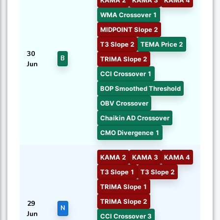
KAMA 2
KAMA 3
KAMA 4
WMA Crossover 1
MIDPOINT Slope 2
T3 Slope 2
TEMA Price 2
30
B
TRIMA Slope 2
Jun
CCI Crossover 1
BOP Smoothed Threshold
OBV Crossover
Chaikin AD Crossover
CMO Divergence 1
KAMA 2
KAMA 3
KAMA 4
T3 Slope 1
T3 Slope 2
TRIMA Slope 1
TRIMA Slope 2
29
N
Jun
CCI Crossover 3