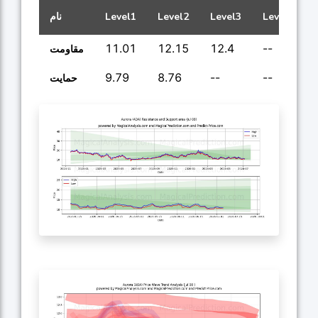
Level4
Level3
Level2
Level1
نام
11.01
12.15
12.4
--
مقاومت
9.79
8.76
--
--
حمایت