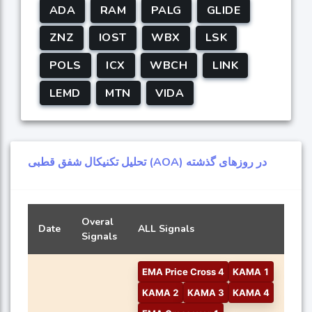
ADA
RAM
PALG
GLIDE
ZNZ
IOST
WBX
LSK
POLS
ICX
WBCH
LINK
LEMD
MTN
VIDA
تحلیل تکنیکال شفق قطبی (AOA) در روزهای گذشته
Overal
Date
ALL Signals
Signals
EMA Price Cross 4
KAMA 1
KAMA 2
KAMA 3
KAMA 4