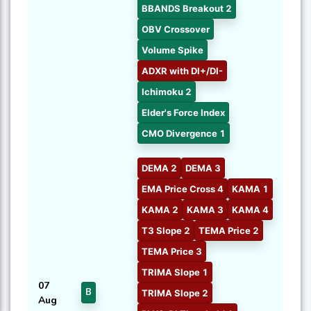
BBANDS Breakout 2
OBV Crossover
Volume Spike
ADXR with DI+/DI-
Ichimoku 2
Elder's Force Index
CMO Divergence 1
DEMA 2
DEMA 3
EMA Price Cross 4
KAMA 1
KAMA 2
KAMA 3
KAMA 4
T3 Slope 2
TEMA Price 2
TEMA Price 3
TRIMA Slope 1
07
B
TRIMA Slope 2
Aug