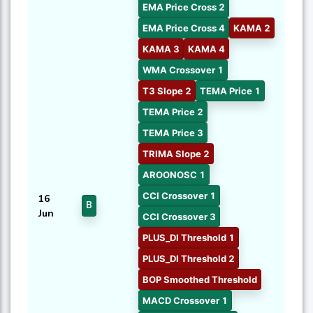
EMA Price Cross 2
EMA Price Cross 4
KAMA 2
KAMA 3
KAMA 4
WMA Crossover 1
T3 Slope 2
TEMA Price 1
TEMA Price 2
TEMA Price 3
TRIMA Slope 2
AROONOSC 1
CCI Crossover 1
16
B
Jun
CCI Crossover 3
PLUS_DI Threshold 1
PLUS_DI Threshold 2
BOP Smoothed Threshold
MACD Crossover 1