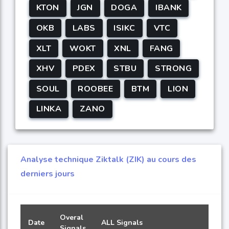
KTON
JGN
DOGA
IBANK
OKB
LABS
ISIKC
VTC
XLT
WOKT
XNL
FANG
XHV
PDEX
STBU
STRONG
SOUL
ROOBEE
BTM
LION
LINKA
ZANO
Analyse technique Ziktalk (ZIK) au cours des
derniers jours
Overal
Date
ALL Signals
Signals