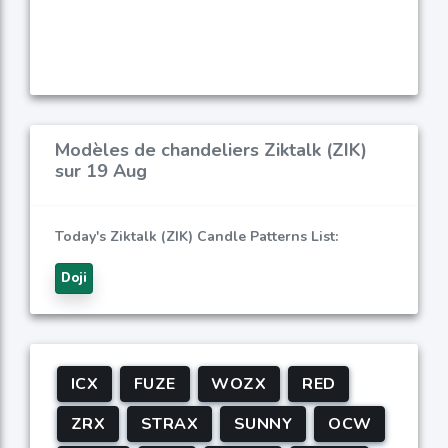
Modèles de chandeliers Ziktalk (ZIK)
sur 19 Aug
Today's Ziktalk (ZIK) Candle Patterns List:
Doji
ICX
FUZE
WOZX
RED
ZRX
STRAX
SUNNY
OCW