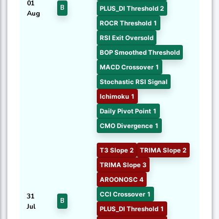
01
B
PLUS_DI Threshold 2
Aug
ROCR Threshold 1
RSI Exit Oversold
BOP Smoothed Threshold
MACD Crossover 1
Stochastic RSI Signal
Ichimoku 1
Daily Pivot Point 1
CMO Divergence 1
T3 Slope 2
TRIMA Slope 2
TRIMA Slope 3
AROONOSC 4
CCI Crossover 1
31
B
Jul
PLUS_DI Threshold 1