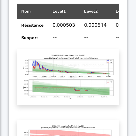
Nom
Level1
Level2
Level3
0.000503
0.000514
0.00063
Résistance
--
--
--
Support