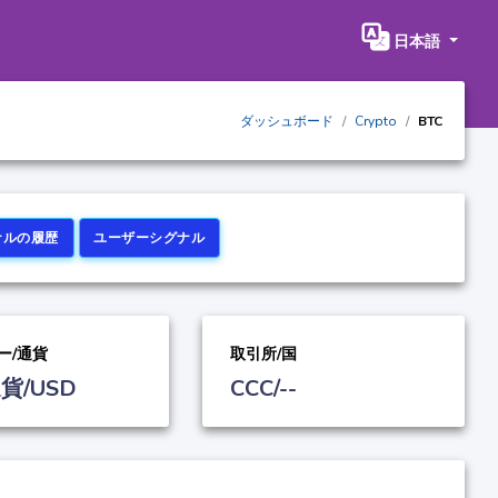
日本語
ダッシュボード
Crypto
BTC
ナルの履歴
ユーザーシグナル
ー/通貨
取引所/国
貨/USD
CCC/--