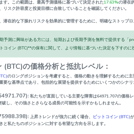
ます。この範囲は、最高予測価格に基づいて決定された
17.63%
の潜在
、リスク許容度と投資目標に合致していることを確認してください。
、潜在的な下振れリスクを効果的に管理するために、明確なストップロ
期予測に興味がある方には、短期および長期予測を無料で提供する「predi
トコイン (BTC)**の保有に関して、より情報に基づいた決定を下すの
 (BTC)の価格分析と抵抗レベル：
TC)
のロングポジションを考慮すると、価格の動きを理解するために主
重要な基準点であり、包括的な展望を提供するためにいくつかのシナリ
971.707):
私たちが直面している主要な障害は64971.707の価
突破し、その強さとさらなる成長の可能性を示すかもしれません。
988.398):
上昇トレンドが強力に続く場合、
ビットコイン (BTC)
が
きと私たちのポジションに対する有望な方向を示します。