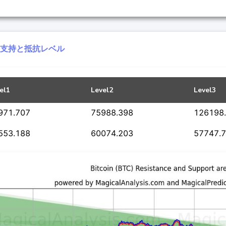
C)支持と抵抗レベル
el1
Level2
Level3
971.707
75988.398
126198
553.188
60074.203
57747.