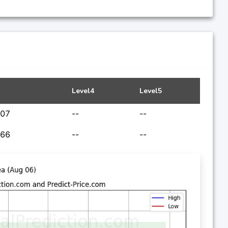
Level4
Level5
.07
--
--
766
--
--