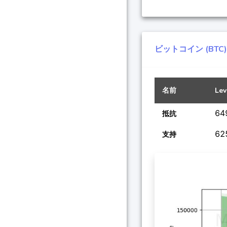
ビットコイン (BT
名前
Lev
64
抵抗
62
支持