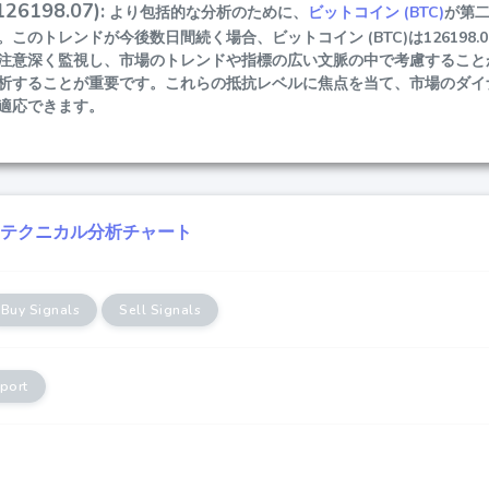
6198.07):
より包括的な分析のために、
ビットコイン (BTC)
が第
このトレンドが今後数日間続く場合、ビットコイン (BTC)は126198
注意深く監視し、市場のトレンドや指標の広い文脈の中で考慮すること
析することが重要です。これらの抵抗レベルに焦点を当て、市場のダイ
適応できます。
C)テクニカル分析チャート
Buy Signals
Sell Signals
port