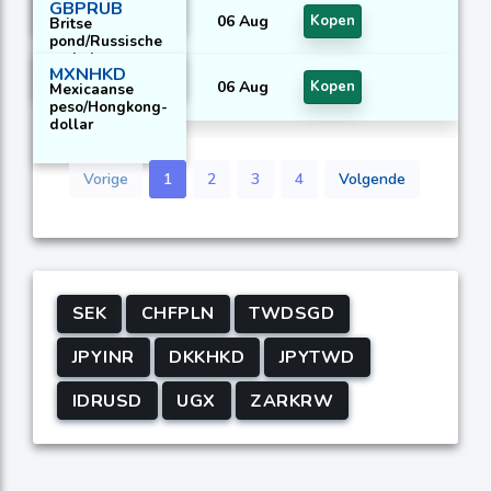
GBPRUB
06 Aug
Kopen
Britse
pond/Russische
roebel
MXNHKD
06 Aug
Kopen
Mexicaanse
peso/Hongkong-
dollar
Vorige
1
2
3
4
Volgende
SEK
CHFPLN
TWDSGD
JPYINR
DKKHKD
JPYTWD
IDRUSD
UGX
ZARKRW