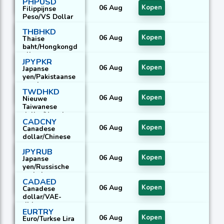
PHPUSD
06 Aug
Kopen
Filippijnse
Peso/VS Dollar
THBHKD
06 Aug
Kopen
Thaise
baht/Hongkongd
ollar
JPYPKR
06 Aug
Kopen
Japanse
yen/Pakistaanse
roepie
TWDHKD
06 Aug
Kopen
Nieuwe
Taiwanese
dollar/Hongkon
CADCNY
gdollar
06 Aug
Kopen
Canadese
dollar/Chinese
yuan
JPYRUB
06 Aug
Kopen
Japanse
yen/Russische
roebel
CADAED
06 Aug
Kopen
Canadese
dollar/VAE-
dirham
EURTRY
06 Aug
Kopen
Euro/Turkse Lira