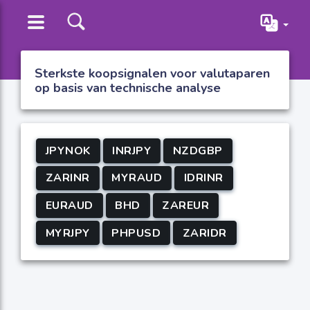
Sterkste koopsignalen voor valutaparen
op basis van technische analyse
JPYNOK
INRJPY
NZDGBP
ZARINR
MYRAUD
IDRINR
EURAUD
BHD
ZAREUR
MYRJPY
PHPUSD
ZARIDR