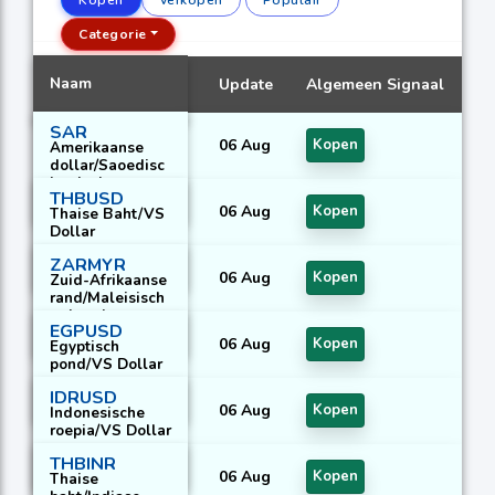
Categorie
Naam
Update
Algemeen Signaal
SAR
06 Aug
Kopen
Amerikaanse
dollar/Saoedisc
he riyal
THBUSD
06 Aug
Kopen
Thaise Baht/VS
Dollar
ZARMYR
06 Aug
Kopen
Zuid-Afrikaanse
rand/Maleisisch
e ringgit
EGPUSD
06 Aug
Kopen
Egyptisch
pond/VS Dollar
IDRUSD
06 Aug
Kopen
Indonesische
roepia/VS Dollar
THBINR
06 Aug
Kopen
Thaise