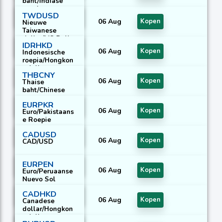
baht/Indiase
roepie
TWDUSD
06 Aug
Kopen
Nieuwe
Taiwanese
dollar/VS Dollar
IDRHKD
06 Aug
Kopen
Indonesische
roepia/Hongkon
gdollar
THBCNY
06 Aug
Kopen
Thaise
baht/Chinese
yuan
EURPKR
06 Aug
Kopen
Euro/Pakistaans
e Roepie
CADUSD
06 Aug
Kopen
CAD/USD
EURPEN
06 Aug
Kopen
Euro/Peruaanse
Nuevo Sol
CADHKD
06 Aug
Kopen
Canadese
dollar/Hongkon
gdollar