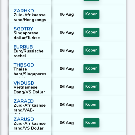
ZARHKD
06 Aug
Kopen
Zuid-Afrikaanse
rand/Hongkongs
e dollar
SGDTRY
06 Aug
Kopen
Singaporese
dollar/Turkse
lira
EURRUB
06 Aug
Kopen
Euro/Russische
roebel
THBSGD
06 Aug
Kopen
Thaise
baht/Singapores
e dollar
VNDUSD
06 Aug
Kopen
Vietnamese
Dong/VS Dollar
ZARAED
06 Aug
Kopen
Zuid-Afrikaanse
rand/VAE-
dirham
ZARUSD
06 Aug
Kopen
Zuid-Afrikaanse
rand/VS Dollar