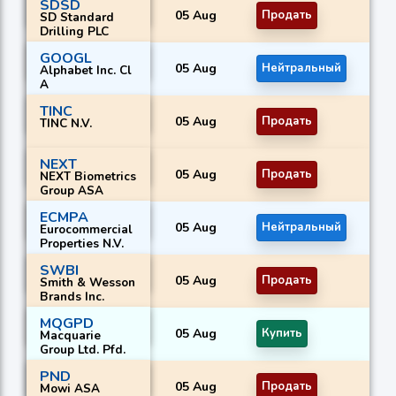
SDSD
05 Aug
Продать
SD Standard
Drilling PLC
GOOGL
05 Aug
Нейтральный
Alphabet Inc. Cl
A
TINC
05 Aug
Продать
TINC N.V.
NEXT
05 Aug
Продать
NEXT Biometrics
Group ASA
ECMPA
05 Aug
Нейтральный
Eurocommercial
Properties N.V.
SWBI
05 Aug
Продать
Smith & Wesson
Brands Inc.
MQGPD
05 Aug
Купить
Macquarie
Group Ltd. Pfd.
PND
05 Aug
Продать
Mowi ASA