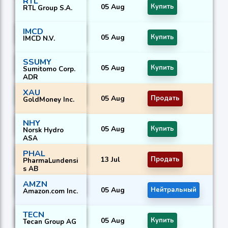
RTL
05 Aug
Купить
RTL Group S.A.
IMCD
05 Aug
Купить
IMCD N.V.
SSUMY
05 Aug
Купить
Sumitomo Corp.
ADR
XAU
05 Aug
Продать
GoldMoney Inc.
NHY
05 Aug
Купить
Norsk Hydro
ASA
PHAL
13 Jul
Продать
PharmaLundensi
s AB
AMZN
05 Aug
Нейтральный
Amazon.com Inc.
TECN
05 Aug
Купить
Tecan Group AG