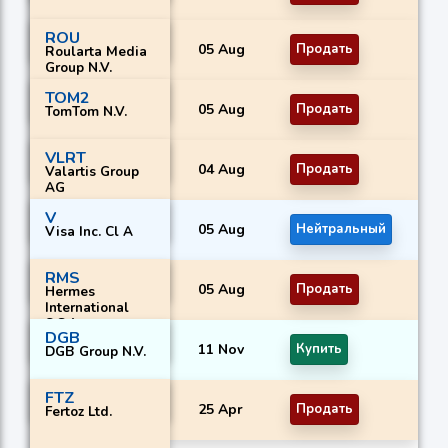
ROU
05 Aug
Продать
Roularta Media
Group N.V.
TOM2
05 Aug
Продать
TomTom N.V.
VLRT
04 Aug
Продать
Valartis Group
AG
V
05 Aug
Нейтральный
Visa Inc. Cl A
RMS
05 Aug
Продать
Hermes
International
S.C.A.
DGB
11 Nov
Купить
DGB Group N.V.
FTZ
25 Apr
Продать
Fertoz Ltd.