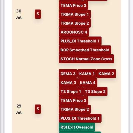
TEMA Price 3
30
S
TRIMA Slope 1
Jul
TRIMA Slope 2
AROONOSC 4
PLUS_DI Threshold 1
BOP Smoothed Threshold
STOCH Normal Zone Cross
DEMA 3
KAMA 1
KAMA 2
KAMA 3
KAMA 4
T3 Slope 1
T3 Slope 2
TEMA Price 3
29
S
TRIMA Slope 2
Jul
PLUS_DI Threshold 1
RSI Exit Oversold