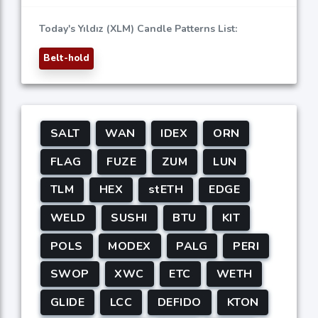
Today's Yıldız (XLM) Candle Patterns List:
Belt-hold
SALT
WAN
IDEX
ORN
FLAG
FUZE
ZUM
LUN
TLM
HEX
stETH
EDGE
WELD
SUSHI
BTU
KIT
POLS
MODEX
PALG
PERI
SWOP
XWC
ETC
WETH
GLIDE
LCC
DEFIDO
KTON