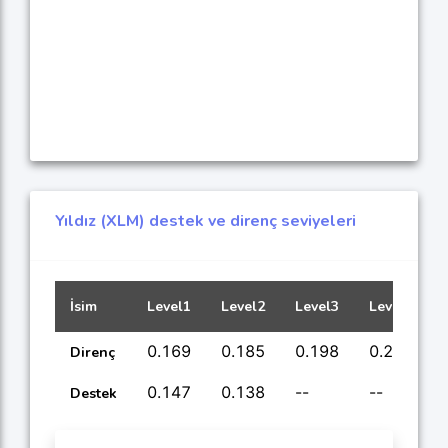
Yıldız (XLM) destek ve direnç seviyeleri
İsim
Level1
Level2
Level3
Level4
0.169
0.185
0.198
0.215
Direnç
0.147
0.138
--
--
Destek