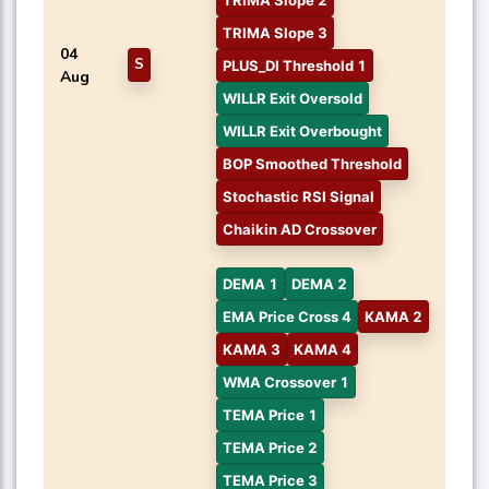
TRIMA Slope 3
04
S
PLUS_DI Threshold 1
Aug
WILLR Exit Oversold
WILLR Exit Overbought
BOP Smoothed Threshold
Stochastic RSI Signal
Chaikin AD Crossover
DEMA 1
DEMA 2
EMA Price Cross 4
KAMA 2
KAMA 3
KAMA 4
WMA Crossover 1
TEMA Price 1
TEMA Price 2
TEMA Price 3