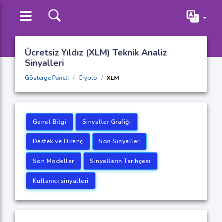
Ücretsiz Yıldız (XLM) Teknik Analiz
Sinyalleri
Gösterge Paneli
Crypto
XLM
Genel Bilgi
Sinyaller Grafiği
Destek ve Direnç
Son Sinyaller
Son Modeller
Sinyallerin Tarihçesi
Kullanıcı sinyalleri