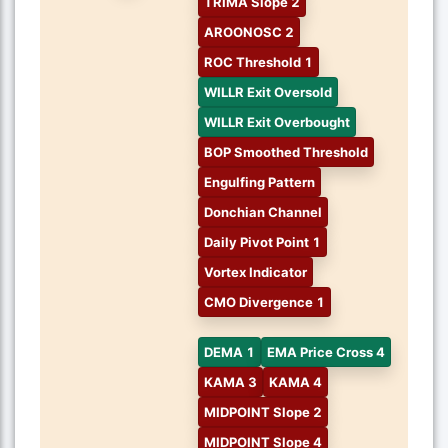
TRIMA Slope 2
AROONOSC 2
ROC Threshold 1
WILLR Exit Oversold
WILLR Exit Overbought
BOP Smoothed Threshold
Engulfing Pattern
Donchian Channel
Daily Pivot Point 1
Vortex Indicator
CMO Divergence 1
DEMA 1
EMA Price Cross 4
KAMA 3
KAMA 4
MIDPOINT Slope 2
MIDPOINT Slope 4