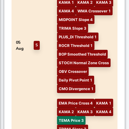
KAMA 1
KAMA 2
KAMA 3
KAMA 4
WMA Crossover 1
MIDPOINT Slope 4
TRIMA Slope 3
PLUS_DI Threshold 1
05
S
ROCR Threshold 1
Aug
BOP Smoothed Threshold
STOCH Normal Zone Cross
OBV Crossover
Daily Pivot Point 1
CMO Divergence 1
EMA Price Cross 4
KAMA 1
KAMA 2
KAMA 3
KAMA 4
TEMA Price 3
TRIMA Slope 2