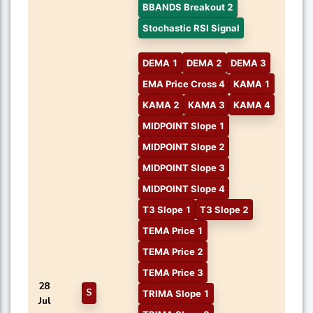
BBANDS Breakout 2
Stochastic RSI Signal
DEMA 1
DEMA 2
DEMA 3
EMA Price Cross 4
KAMA 1
KAMA 2
KAMA 3
KAMA 4
MIDPOINT Slope 1
MIDPOINT Slope 2
MIDPOINT Slope 3
MIDPOINT Slope 4
T3 Slope 1
T3 Slope 2
TEMA Price 1
TEMA Price 2
TEMA Price 3
28
S
TRIMA Slope 1
Jul