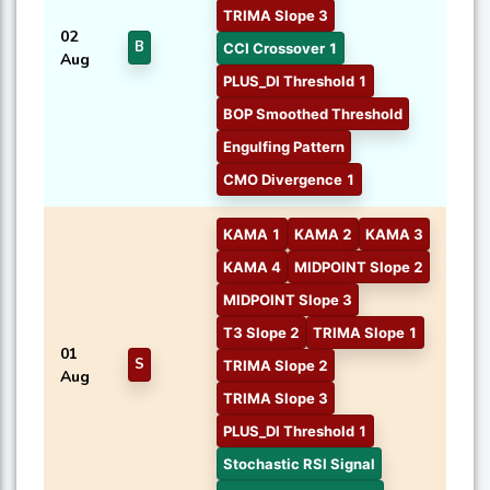
TRIMA Slope 3
02
B
CCI Crossover 1
Aug
PLUS_DI Threshold 1
BOP Smoothed Threshold
Engulfing Pattern
CMO Divergence 1
KAMA 1
KAMA 2
KAMA 3
KAMA 4
MIDPOINT Slope 2
MIDPOINT Slope 3
T3 Slope 2
TRIMA Slope 1
01
S
TRIMA Slope 2
Aug
TRIMA Slope 3
PLUS_DI Threshold 1
Stochastic RSI Signal