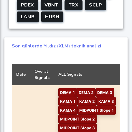
PDEX
VBNT
TRX
SCLP
LAMB
HUSH
Son günlerde Yıldız (XLM) teknik analizi
Overal
Date
ALL Signals
Signals
DEMA 1
DEMA 2
DEMA 3
KAMA 1
KAMA 2
KAMA 3
KAMA 4
MIDPOINT Slope 1
MIDPOINT Slope 2
MIDPOINT Slope 3