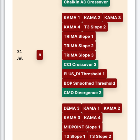
Chaikin AD Crossover
KAMA 1
KAMA 2
KAMA 3
KAMA 4
T3 Slope 2
TRIMA Slope 1
TRIMA Slope 2
31
S
TRIMA Slope 3
Jul
CCI Crossover 3
PLUS_DI Threshold 1
BOP Smoothed Threshold
CMO Divergence 2
DEMA 3
KAMA 1
KAMA 2
KAMA 3
KAMA 4
MIDPOINT Slope 1
T3 Slope 1
T3 Slope 2