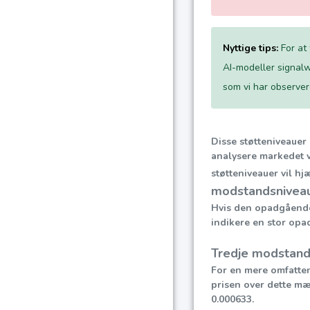
Nyttige tips:
For at
AI-modeller signalw
som vi har observere
Disse støtteniveaue
analysere markedet v
støtteniveauer vil h
modstandsniveau
Hvis den opadgående 
indikere en stor opa
Tredje modstand
For en mere omfatten
prisen over dette mæ
0.000633.