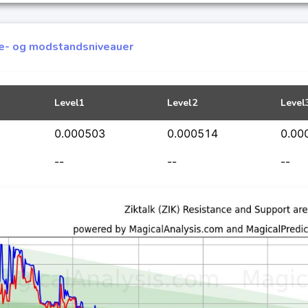
tte- og modstandsniveauer
Level1
Level2
Level
0.000503
0.000514
0.00
--
--
--