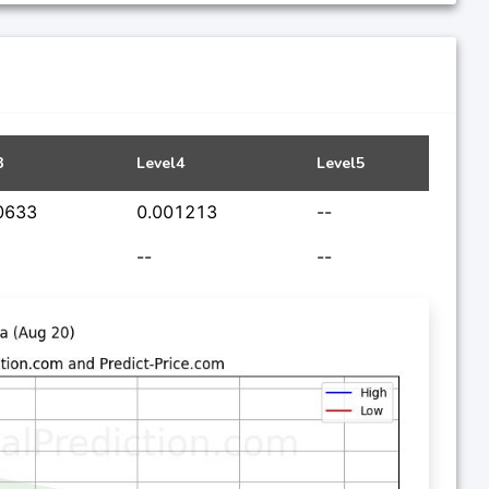
3
Level4
Level5
0633
0.001213
--
--
--