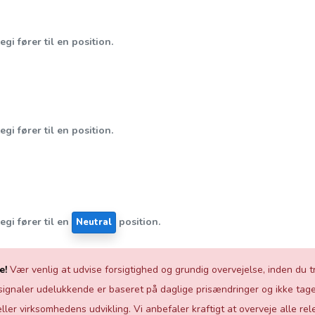
gi fører til en position.
gi fører til en position.
egi fører til en
position.
Neutral
e!
Vær venlig at udvise forsigtighed og grundig overvejelse, inden du tr
ignaler udelukkende er baseret på daglige prisændringer og ikke tage
ler virksomhedens udvikling. Vi anbefaler kraftigt at overveje alle rel