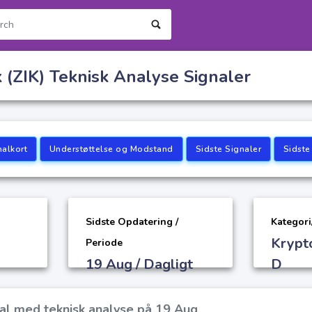
k (ZIK) Teknisk Analyse Signaler
nalkort
Understøttelse og Modstand
Sidste Signaler
Sidste
Sidste Opdatering /
Kategori
Krypt
Periode
19 Aug / Dagligt
D
gnal med teknisk analyse på 19 Aug