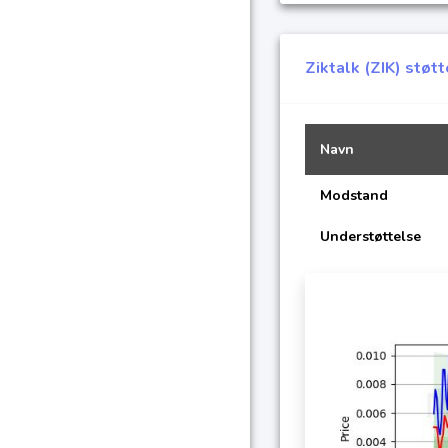
Ziktalk (ZIK) stø
Navn
Modstand
Understøttelse