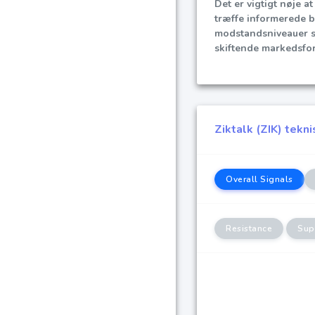
Det er vigtigt nøje 
træffe informerede b
modstandsniveauer s
skiftende markedsfo
Ziktalk (ZIK) tekn
Overall Signals
Resistance
Sup