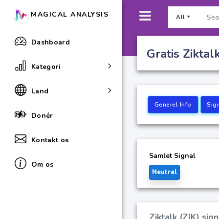
MAGICAL ANALYSIS
All
Dashboard
Gratis Ziktal
Kategori
Land
Generel Info
Sig
Donér
Kontakt os
Samlet Signal
Om os
Neutral
Ziktalk (ZIK) si