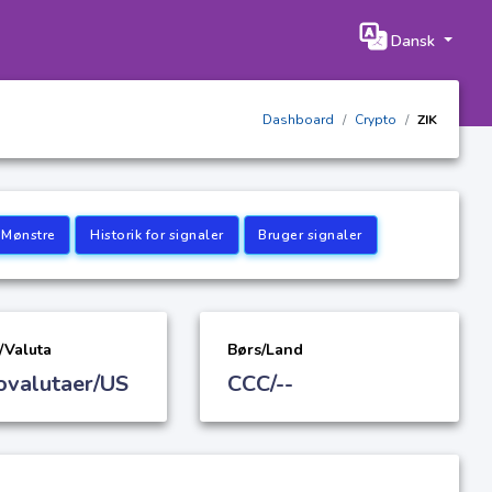
Dansk
Dashboard
Crypto
ZIK
 Mønstre
Historik for signaler
Bruger signaler
/Valuta
Børs/Land
ovalutaer/US
CCC/--