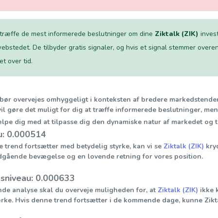
 træffe de mest informerede beslutninger om dine
Ziktalk (ZIK)
invest
ebstedet. De tilbyder gratis signaler, og hvis et signal stemmer overens
t over tid.
r bør overvejes omhyggeligt i konteksten af bredere markedsten
il gøre det muligt for dig at træffe informerede beslutninger, me
jælpe dig med at tilpasse dig den dynamiske natur af markedet og
: 0.000514
trend fortsætter med betydelig styrke, kan vi se
Ziktalk (ZIK)
kryd
dgående bevægelse og en lovende retning for vores position.
sniveau: 0.000633
de analyse skal du overveje muligheden for, at
Ziktalk (ZIK)
ikke 
rke. Hvis denne trend fortsætter i de kommende dage, kunne Zikta