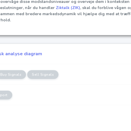
at overvåge disse modstandsniveauer og overveje dem i konteksten
eslutninger, når du handler
Ziktalk (ZIK)
, skal du forblive vågen 
ammen med bredere markedsdynamik vil hjælpe dig med at træffe 
rhold.
isk analyse diagram
Buy Signals
Sell Signals
port