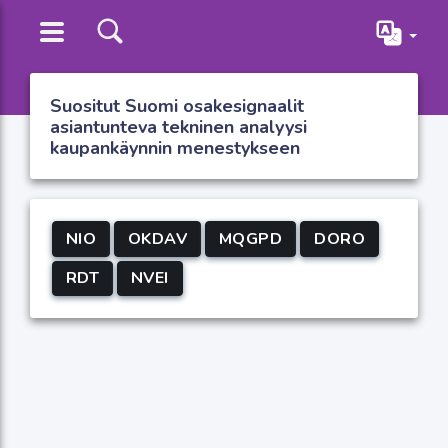
Suositut Suomi osakesignaalit
asiantunteva tekninen analyysi
kaupankäynnin menestykseen
NIO
OKDAV
MQGPD
DORO
RDT
NVEI