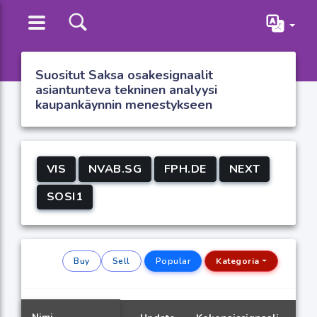
Suositut Saksa osakesignaalit
asiantunteva tekninen analyysi
kaupankäynnin menestykseen
VIS
NVAB.SG
FPH.DE
NEXT
SOSI1
Buy
Sell
Popular
Kategoria