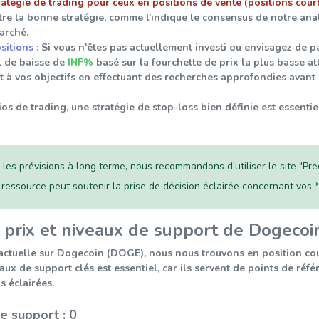
ratégie de trading pour ceux en positions de vente (positions court
être la bonne stratégie, comme l'indique le consensus de notre ana
arché.
itions :
Si vous n'êtes pas actuellement investi ou envisagez de p
l de baisse de
INF%
basé sur la fourchette de prix la plus basse a
t à vos objectifs en effectuant des recherches approfondies avant 
os de trading, une stratégie de stop-loss bien définie est essentie
les prévisions à long terme, nous recommandons d'utiliser le site "Pred
 ressource peut soutenir la prise de décision éclairée concernant vos
prix et niveaux de support de Dogecoi
actuelle sur Dogecoin (DOGE), nous nous trouvons en position cour
x de support clés est essentiel, car ils servent de points de référ
s éclairées.
e support : 0