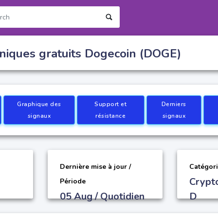
niques gratuits Dogecoin (DOGE)
Graphique des
Support et
Derniers
signaux
résistance
signaux
Dernière mise à jour /
Catégori
Crypt
Période
05 Aug / Quotidien
D