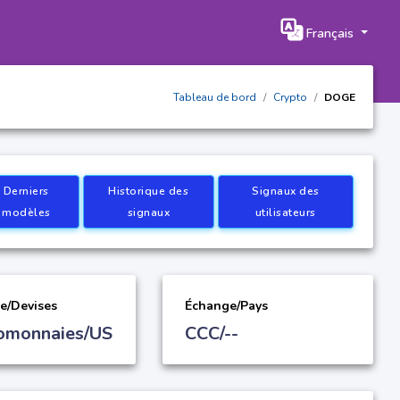
Français
Tableau de bord
Crypto
DOGE
Derniers
Historique des
Signaux des
modèles
signaux
utilisateurs
e/Devises
Échange/Pays
omonnaies/US
CCC/--