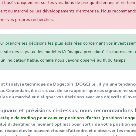
t basés uniquement sur les variations de prix quotidiennes et ne tien
iment du marché ou les développements d'entreprise. Nous recommando
ner vos propres recherches.
ur prendre les décisions les plus éclairées concernant vos investiss
le site des signaux des modèles IA "magicalprediction". Ils fournissent 
 un indicateur fiable, comme nous l'avons observé au fil du temps.
ant l'analyse technique de Dogecoin (DOGE) le , il y a une tendanc
yse. Cependant, il est crucial de se rappeler que ces signaux ne 
les du marché et d'aligner vos décisions avec vos objectifs d'inve
signaux et prévisions ci-dessus, nous recommandons l
ratégie de trading pour ceux en positions d'achat (positions longue
eillé d'identifier le moment optimal pour sortir de votre position
au risque élevée peuvent choisir d'attendre et d'observer les mou