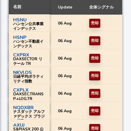
名前
Update
全体シグナル
HSNU
06 Aug
売却
ハンセン公共事業
インデックス
HSNP
06 Aug
売却
ハンセン不動産イ
ンデックス
CXPRX
06 Aug
売却
DAXSECTOR リ
テール TR
NKVI.OS
06 Aug
売却
日経平均ボラティ
リティ指数
CXPLX
06 Aug
売却
DAXSEC.TRANS
P.+LOG.TR
NQDXBR
06 Aug
売却
ナスダック アルフ
ァデックス ブラジ
ル指数
AXUJ
06 Aug
売却
S&P/ASX 200 公