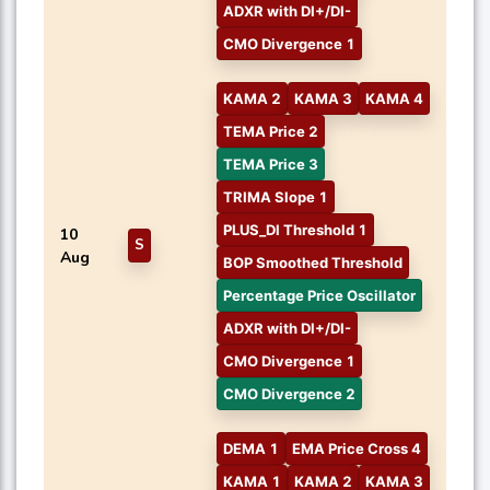
ADXR with DI+/DI-
CMO Divergence 1
KAMA 2
KAMA 3
KAMA 4
TEMA Price 2
TEMA Price 3
TRIMA Slope 1
PLUS_DI Threshold 1
10
S
Aug
BOP Smoothed Threshold
Percentage Price Oscillator
ADXR with DI+/DI-
CMO Divergence 1
CMO Divergence 2
DEMA 1
EMA Price Cross 4
KAMA 1
KAMA 2
KAMA 3