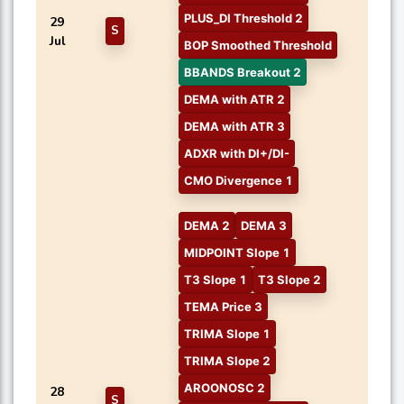
PLUS_DI Threshold 2
29
S
Jul
BOP Smoothed Threshold
BBANDS Breakout 2
DEMA with ATR 2
DEMA with ATR 3
ADXR with DI+/DI-
CMO Divergence 1
DEMA 2
DEMA 3
MIDPOINT Slope 1
T3 Slope 1
T3 Slope 2
TEMA Price 3
TRIMA Slope 1
TRIMA Slope 2
AROONOSC 2
28
S