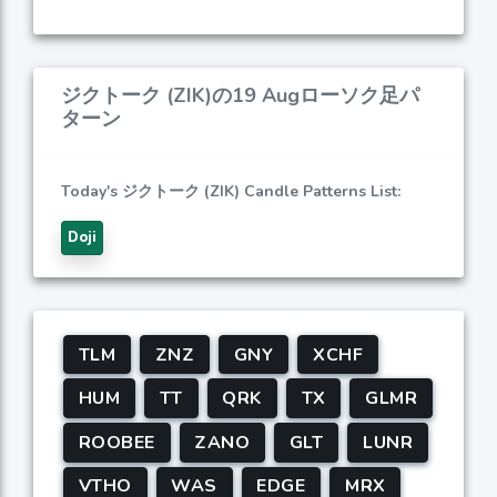
ジクトーク (ZIK)の19 Augローソク足パ
ターン
Today's ジクトーク (ZIK) Candle Patterns List:
Doji
TLM
ZNZ
GNY
XCHF
HUM
TT
QRK
TX
GLMR
ROOBEE
ZANO
GLT
LUNR
VTHO
WAS
EDGE
MRX