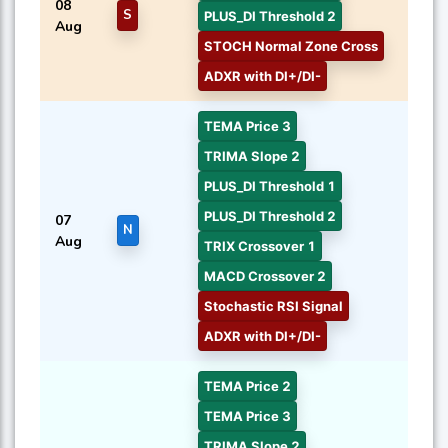
08
S
PLUS_DI Threshold 2
Aug
STOCH Normal Zone Cross
ADXR with DI+/DI-
TEMA Price 3
TRIMA Slope 2
PLUS_DI Threshold 1
PLUS_DI Threshold 2
07
N
Aug
TRIX Crossover 1
MACD Crossover 2
Stochastic RSI Signal
ADXR with DI+/DI-
TEMA Price 2
TEMA Price 3
TRIMA Slope 2