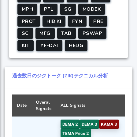
MPH
PFL
SG
MODEX
PROT
HIBIKI
FYN
PRE
SC
MFG
TAB
PSWAP
KIT
YF-DAI
HEDG
過去数日のジクトーク (ZIK)テクニカル分析
Overal
Date
ALL Signals
Signals
DEMA 2
DEMA 3
KAMA 3
TEMA Price 2