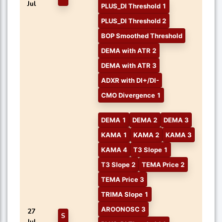
Jul
PLUS_DI Threshold 1
PLUS_DI Threshold 2
BOP Smoothed Threshold
DEMA with ATR 2
DEMA with ATR 3
ADXR with DI+/DI-
CMO Divergence 1
DEMA 1
DEMA 2
DEMA 3
KAMA 1
KAMA 2
KAMA 3
KAMA 4
T3 Slope 1
T3 Slope 2
TEMA Price 2
TEMA Price 3
TRIMA Slope 1
AROONOSC 3
27
S
Jul