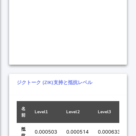
ジクトーク (ZIK)支持と抵抗レベル
名
Level1
Level2
Level3
Lev
前
抵
0.000503
0.000514
0.000633
0.
抗