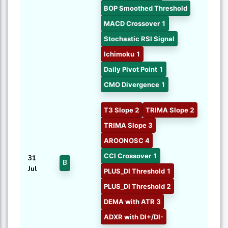
BOP Smoothed Threshold
MACD Crossover 1
Stochastic RSI Signal
Ichimoku 1
Daily Pivot Point 1
CMO Divergence 1
T3 Slope 2
TRIMA Slope 2
TRIMA Slope 3
AROONOSC 4
CCI Crossover 1
31
B
Jul
PLUS_DI Threshold 1
PLUS_DI Threshold 2
DEMA with ATR 3
ADXR with DI+/DI-