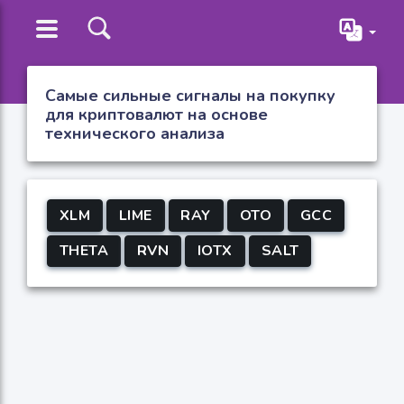
Самые сильные сигналы на покупку
для криптовалют на основе
технического анализа
XLM
LIME
RAY
OTO
GCC
THETA
RVN
IOTX
SALT