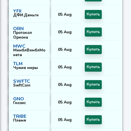
YFII
05 Aug
Купить
ДФИ.Деньги
ORN
05 Aug
Купить
Протокол
Ориона
MWC
05 Aug
Купить
МимблВимблМо
нета
TLM
05 Aug
Купить
Чужие миры
SWFTC
05 Aug
Купить
SwftCoin
GNO
05 Aug
Купить
Гнозис
TRIBE
05 Aug
Купить
Племя