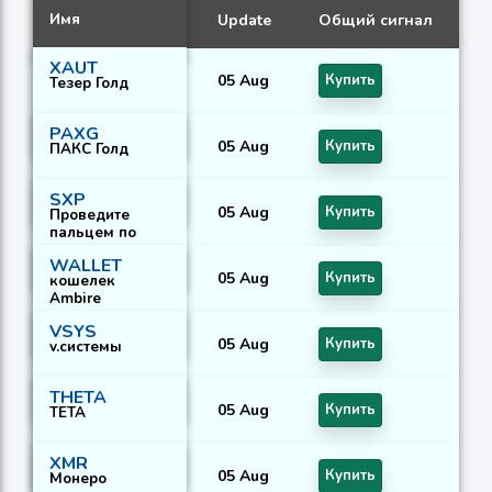
Имя
Update
Общий сигнал
XAUT
05 Aug
Купить
Тезер Голд
PAXG
05 Aug
Купить
ПАКС Голд
SXP
05 Aug
Купить
Проведите
пальцем по
экрану
WALLET
05 Aug
Купить
кошелек
Ambire
VSYS
05 Aug
Купить
v.системы
THETA
05 Aug
Купить
ТЕТА
XMR
05 Aug
Купить
Монеро