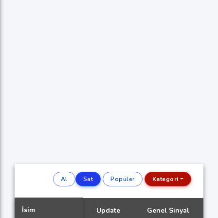
Al
Sat
Popüler
Kategori
İsim
Update
Genel Sinyal