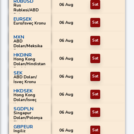
RUBUSD
06 Aug
Sat
Rus
Rublesi/ABD
Dolar
EURSEK
06 Aug
Sat
Euro/İsveç Kronu
MXN
06 Aug
Sat
ABD
Doları/Meksika
Pesosu
HKDINR
06 Aug
Sat
Hong Kong
Doları/Hindistan
Rupisi
SEK
06 Aug
Sat
ABD Doları/
İsveç Kronu
HKDSEK
06 Aug
Sat
Hong Kong
Doları/İsveç
Kronu
SGDPLN
06 Aug
Sat
Singapur
Doları/Polonya
Zlotisi
GBPEUR
06 Aug
Sat
İngiliz