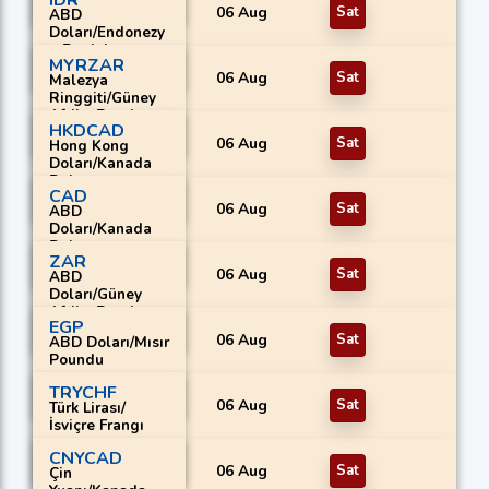
IDR
06 Aug
Sat
ABD
Doları/Endonezy
a Rupiahı
MYRZAR
06 Aug
Sat
Malezya
Ringgiti/Güney
Afrika Randı
HKDCAD
06 Aug
Sat
Hong Kong
Doları/Kanada
Doları
CAD
06 Aug
Sat
ABD
Doları/Kanada
Doları
ZAR
06 Aug
Sat
ABD
Doları/Güney
Afrika Randı
EGP
06 Aug
Sat
ABD Doları/Mısır
Poundu
TRYCHF
06 Aug
Sat
Türk Lirası/
İsviçre Frangı
CNYCAD
06 Aug
Sat
Çin