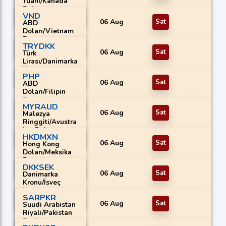
Yuanı/Kanada
Doları
VND
06 Aug
Sat
ABD
Doları/Vietnam
Dongu
TRYDKK
06 Aug
Sat
Türk
Lirası/Danimarka
Kronu
PHP
06 Aug
Sat
ABD
Doları/Filipin
Pesosu
MYRAUD
06 Aug
Sat
Malezya
Ringgiti/Avustra
lya Doları
HKDMXN
06 Aug
Sat
Hong Kong
Doları/Meksika
Pesosu
DKKSEK
06 Aug
Sat
Danimarka
Kronu/İsveç
Kronu
SARPKR
06 Aug
Sat
Suudi Arabistan
Riyali/Pakistan
Rupisi