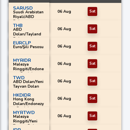
SARUSD
06 Aug
Sat
Suudi Arabistan
Riyali/ABD
Dolar
THB
06 Aug
Sat
ABD
Doları/Tayland
Bahtı
EURCLP
06 Aug
Sat
Euro/Şili Pesosu
MYRIDR
06 Aug
Sat
Malezya
Ringgiti/Endone
zya Rupiahı
TWD
06 Aug
Sat
ABD Doları/Yeni
Tayvan Doları
HKDIDR
06 Aug
Sat
Hong Kong
Doları/Endonezy
a Rupiahı
MYRTWD
06 Aug
Sat
Malezya
Ringgiti/Yeni
Tayvan Doları