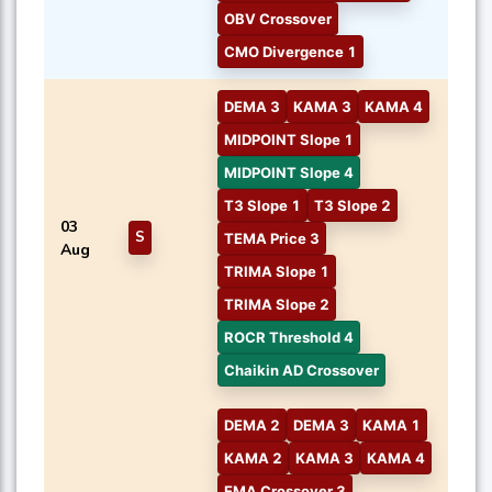
OBV Crossover
CMO Divergence 1
DEMA 3
KAMA 3
KAMA 4
MIDPOINT Slope 1
MIDPOINT Slope 4
T3 Slope 1
T3 Slope 2
03
S
TEMA Price 3
Aug
TRIMA Slope 1
TRIMA Slope 2
ROCR Threshold 4
Chaikin AD Crossover
DEMA 2
DEMA 3
KAMA 1
KAMA 2
KAMA 3
KAMA 4
EMA Crossover 3