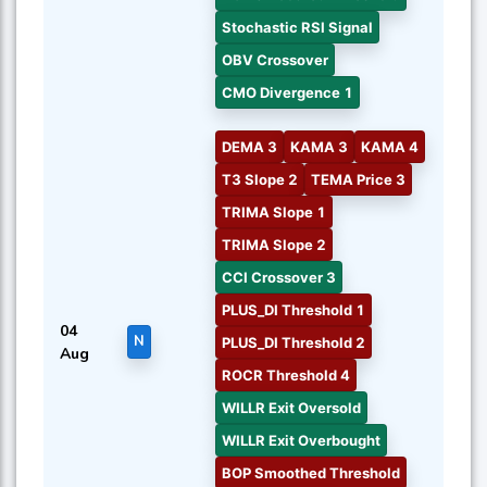
Stochastic RSI Signal
OBV Crossover
CMO Divergence 1
DEMA 3
KAMA 3
KAMA 4
T3 Slope 2
TEMA Price 3
TRIMA Slope 1
TRIMA Slope 2
CCI Crossover 3
PLUS_DI Threshold 1
04
N
PLUS_DI Threshold 2
Aug
ROCR Threshold 4
WILLR Exit Oversold
WILLR Exit Overbought
BOP Smoothed Threshold