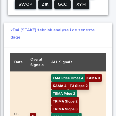
SWOP
ZIK
GCC
XYM
xDai (STAKE) teknisk analyse i de seneste
dage
Overal
Date
ALL Signals
Signals
EMA Price Cross 4
KAMA 3
KAMA 4
T3 Slope 2
TEMA Price 2
TRIMA Slope 2
TRIMA Slope 3
06