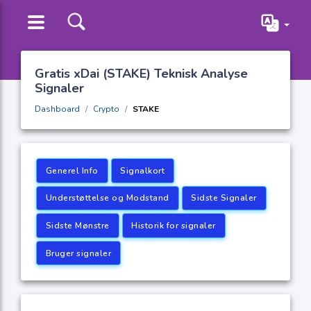
Gratis xDai (STAKE) Teknisk Analyse
Signaler
Dashboard
Crypto
STAKE
Generel Info
Signalkort
Understøttelse og Modstand
Sidste Signaler
Sidste Mønstre
Historik for signaler
Bruger signaler