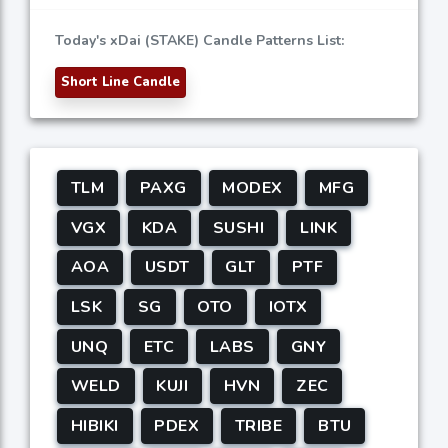
Today's xDai (STAKE) Candle Patterns List:
Short Line Candle
TLM
PAXG
MODEX
MFG
VGX
KDA
SUSHI
LINK
AOA
USDT
GLT
PTF
LSK
SG
OTO
IOTX
UNQ
ETC
LABS
GNY
WELD
KUJI
HVN
ZEC
HIBIKI
PDEX
TRIBE
BTU