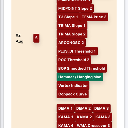
MIDPOINT Slope 2
T3 Slope 1
TEMA Price 3
TRIMA Slope 1
TRIMA Slope 2
02
S
Aug
AROONOSC 2
PLUS_DI Threshold 1
ROC Threshold 2
BOP Smoothed Threshold
Hammer / Hanging Man
Vortex Indicator
Coppock Curve
DEMA 1
DEMA 2
DEMA 3
KAMA 1
KAMA 2
KAMA 3
KAMA 4
WMA Crossover 3