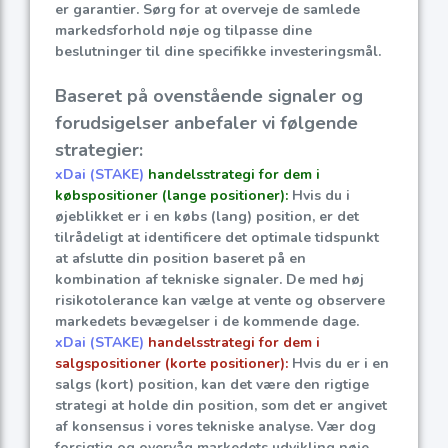
er garantier. Sørg for at overveje de samlede
markedsforhold nøje og tilpasse dine
beslutninger til dine specifikke investeringsmål.
Baseret på ovenstående signaler og
forudsigelser anbefaler vi følgende
strategier:
xDai (STAKE)
handelsstrategi for dem i
købspositioner (lange positioner):
Hvis du i
øjeblikket er i en købs (lang) position, er det
tilrådeligt at identificere det optimale tidspunkt
at afslutte din position baseret på en
kombination af tekniske signaler. De med høj
risikotolerance kan vælge at vente og observere
markedets bevægelser i de kommende dage.
xDai (STAKE)
handelsstrategi for dem i
salgspositioner (korte positioner):
Hvis du er i en
salgs (kort) position, kan det være den rigtige
strategi at holde din position, som det er angivet
af konsensus i vores tekniske analyse. Vær dog
forsigtig og overvåg markedets udvikling nøje.