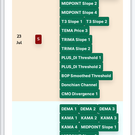
MIDPOINT Slope 2
MIDPOINT Slope 4
T3 Slope 1
T3 Slope 2
TEMA Price 3
23
S
TRIMA Slope 1
Jul
TRIMA Slope 2
PLUS_DI Threshold 1
PLUS_DI Threshold 2
BOP Smoothed Threshold
Donchian Channel
CMO Divergence 1
DEMA 1
DEMA 2
DEMA 3
KAMA 1
KAMA 2
KAMA 3
KAMA 4
MIDPOINT Slope 1