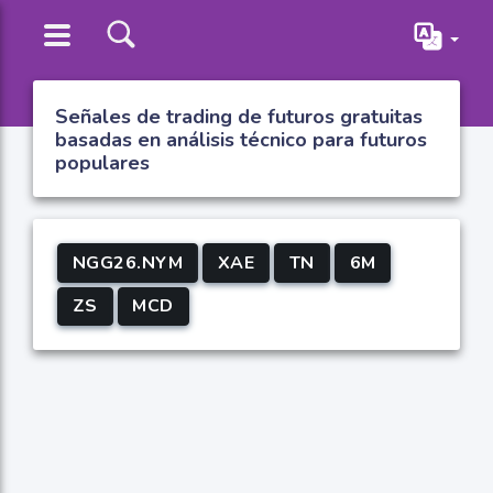
Señales de trading de futuros gratuitas
basadas en análisis técnico para futuros
populares
NGG26.NYM
XAE
TN
6M
ZS
MCD