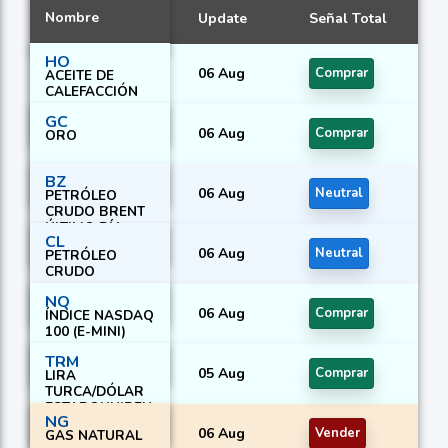
Nombre
Update
Señal Total
HO
06 Aug
Comprar
ACEITE DE
CALEFACCIÓN
GC
06 Aug
Comprar
ORO
BZ
06 Aug
Neutral
PETRÓLEO
CRUDO BRENT
ÚLTIMO DÍA
CL
06 Aug
Neutral
PETRÓLEO
CRUDO
NQ
06 Aug
Comprar
ÍNDICE NASDAQ
100 (E-MINI)
TRM
05 Aug
Comprar
LIRA
TURCA/DÓLAR
ESTADOUNIDEN
NG
SE
06 Aug
Vender
GAS NATURAL