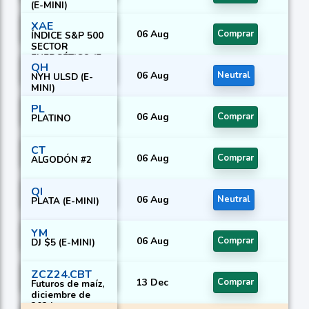
(E-MINI)
XAE
06 Aug
Comprar
ÍNDICE S&P 500
SECTOR
ENERGÉTICO (E-
QH
MINI)
06 Aug
Neutral
NYH ULSD (E-
MINI)
PL
06 Aug
Comprar
PLATINO
CT
06 Aug
Comprar
ALGODÓN #2
QI
06 Aug
Neutral
PLATA (E-MINI)
YM
06 Aug
Comprar
DJ $5 (E-MINI)
ZCZ24.CBT
13 Dec
Comprar
Futuros de maíz,
diciembre de
2024