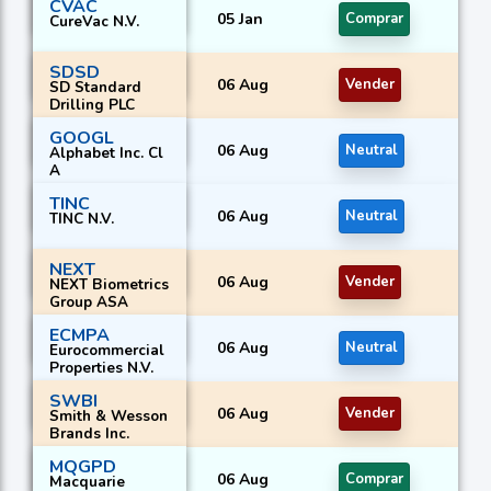
CVAC
05 Jan
Comprar
CureVac N.V.
SDSD
06 Aug
Vender
SD Standard
Drilling PLC
GOOGL
06 Aug
Neutral
Alphabet Inc. Cl
A
TINC
06 Aug
Neutral
TINC N.V.
NEXT
06 Aug
Vender
NEXT Biometrics
Group ASA
ECMPA
06 Aug
Neutral
Eurocommercial
Properties N.V.
SWBI
06 Aug
Vender
Smith & Wesson
Brands Inc.
MQGPD
06 Aug
Comprar
Macquarie