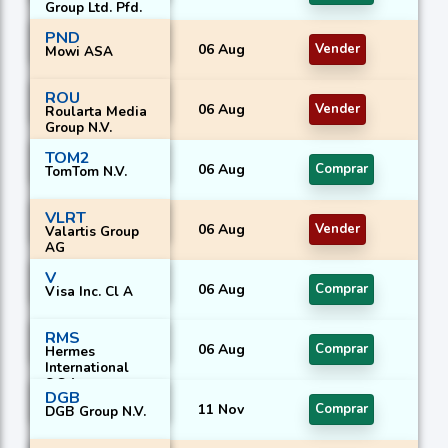
Group Ltd. Pfd.
PND
06 Aug
Vender
Mowi ASA
ROU
06 Aug
Vender
Roularta Media
Group N.V.
TOM2
06 Aug
Comprar
TomTom N.V.
VLRT
06 Aug
Vender
Valartis Group
AG
V
06 Aug
Comprar
Visa Inc. Cl A
RMS
06 Aug
Comprar
Hermes
International
S.C.A.
DGB
11 Nov
Comprar
DGB Group N.V.