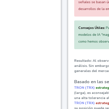
señales se basan ú
desarrollos de la e
Consejos Útiles:
Pa
modelos de IA "magi
como hemos observa
Resultado: Al observ
análisis. Sin embarg
generales del mercad
Basado en las se
TRON (TRX)
estrate
(larga), es aconseja
una alta tolerancia 
TRON (TRX)
estrateg
su posición puede se