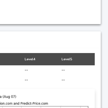
Level4
Level5
--
--
--
--