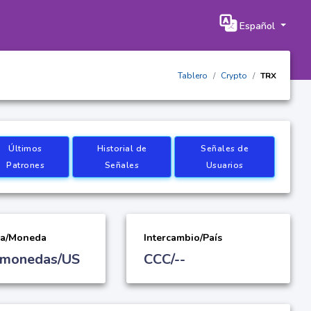
Español
Tablero
Crypto
TRX
Últimos
Historial de
Señales de
Patrones
Señales
Usuarios
ía/Moneda
Intercambio/País
omonedas/US
CCC/--