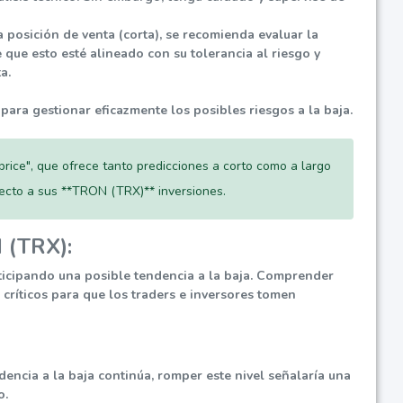
 posición de venta (corta), se recomienda evaluar la
ue esto esté alineado con su tolerancia al riesgo y
a.
 para gestionar eficazmente los posibles riesgos a la baja.
price", que ofrece tanto predicciones a corto como a largo
pecto a sus **TRON (TRX)** inversiones.
 (TRX):
ticipando una posible tendencia a la baja. Comprender
 críticos para que los traders e inversores tomen
dencia a la baja continúa, romper este nivel señalaría una
o.