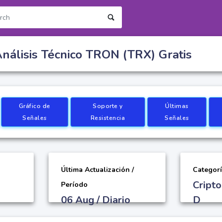
nálisis Técnico TRON (TRX) Gratis
Gráfico de
Soporte y
Últimas
Señales
Resistencia
Señales
Última Actualización /
Categor
Cript
Período
06 Aug / Diario
D