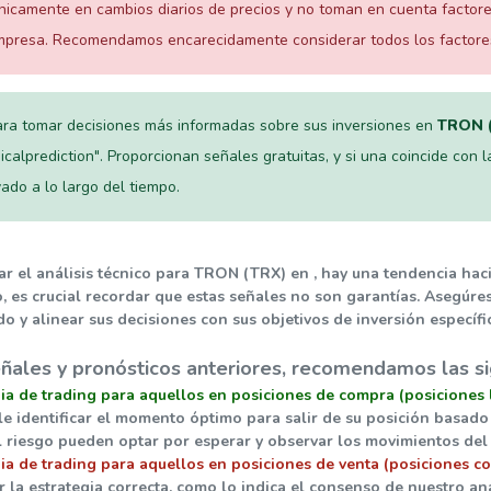
nicamente en cambios diarios de precios y no toman en cuenta factore
mpresa. Recomendamos encarecidamente considerar todos los factores r
ra tomar decisiones más informadas sobre sus inversiones en
TRON 
calprediction". Proporcionan señales gratuitas, y si una coincide con l
do a lo largo del tiempo.
ar el análisis técnico para TRON (TRX) en , hay una tendencia hac
o, es crucial recordar que estas señales no son garantías. Asegúr
o y alinear sus decisiones con sus objetivos de inversión específi
ñales y pronósticos anteriores, recomendamos las si
gia de trading para aquellos en posiciones de compra (posiciones 
ble identificar el momento óptimo para salir de su posición basad
al riesgo pueden optar por esperar y observar los movimientos de
ia de trading para aquellos en posiciones de venta (posiciones co
r la estrategia correcta, como lo indica el consenso de nuestro an