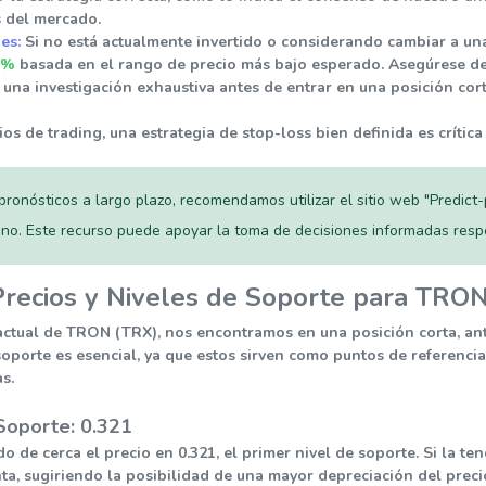
s del mercado.
es:
Si no está actualmente invertido o considerando cambiar a una
9%
basada en el rango de precio más bajo esperado. Asegúrese de q
 una investigación exhaustiva antes de entrar en una posición cort
os de trading, una estrategia de stop-loss bien definida es crítica
ronósticos a largo plazo, recomendamos utilizar el sitio web "Predict-
uno. Este recurso puede apoyar la toma de decisiones informadas res
Precios y Niveles de Soporte para TRON
actual de TRON (TRX), nos encontramos en una posición corta, an
soporte es esencial, ya que estos sirven como puntos de referencia
s.
Soporte: 0.321
de cerca el precio en 0.321, el primer nivel de soporte. Si la ten
nta, sugiriendo la posibilidad de una mayor depreciación del preci