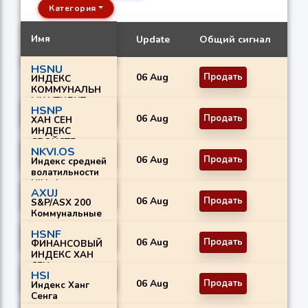
Категория
Имя
Update
Общий сигнал
HSNU
06 Aug
Продать
ИНДЕКС
КОММУНАЛЬН
ЫХ УТИЛИТ
HSNP
ХАН СЭН
06 Aug
Продать
ХАН СЕН
ИНДЕКС
СВОЙСТВ
NKVI.OS
06 Aug
Продать
Индекс средней
волатильности
Nikkei
AXUJ
06 Aug
Продать
S&P/ASX 200
Коммунальные
услуги
HSNF
06 Aug
Продать
ФИНАНСОВЫЙ
ИНДЕКС ХАН
СЕН
HSI
06 Aug
Продать
Индекс Ханг
Сенга