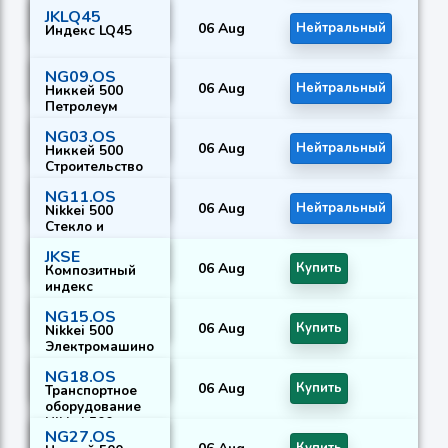
металлы
JKLQ45
06 Aug
Нейтральный
Индекс LQ45
NG09.OS
06 Aug
Нейтральный
Никкей 500
Петролеум
NG03.OS
06 Aug
Нейтральный
Никкей 500
Строительство
NG11.OS
06 Aug
Нейтральный
Nikkei 500
Стекло и
керамика
JKSE
06 Aug
Купить
Композитный
индекс
NG15.OS
06 Aug
Купить
Nikkei 500
Электромашино
строение
NG18.OS
06 Aug
Купить
Транспортное
оборудование
Nikkei 500
NG27.OS