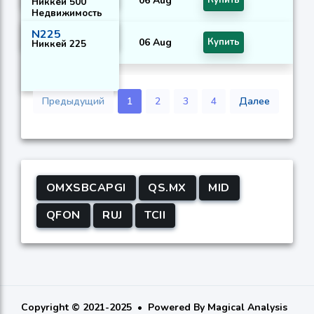
06 Aug
Купить
Никкей 500
Недвижимость
N225
06 Aug
Купить
Никкей 225
Предыдущий
1
2
3
4
Далее
OMXSBCAPGI
QS.MX
MID
QFON
RUJ
TCII
Copyright © 2021-2025
Powered By
Magical Analysis