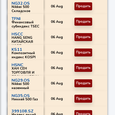
NG32.OS
06 Aug
Продать
Nikkei 500
Складское
хозяйство
TFNI
06 Aug
Продать
Финансовый
субиндекс TSEC
HSCC
06 Aug
Продать
HANG SENG
КИТАЙСКАЯ
КОРП.
KS11
06 Aug
Продать
Композитный
индекс KOSPI
HSNC
06 Aug
Продать
ХАН СЕН
ТОРГОВЛЯ И
ПРОМЫШЛЕНН
NG29.OS
ОСТЬ
06 Aug
Продать
Nikkei 500
наземный
транспорт
NG35.OS
06 Aug
Продать
Никкей 500 Газ
399108.SZ
06 Aug
Продать
Индекс акций