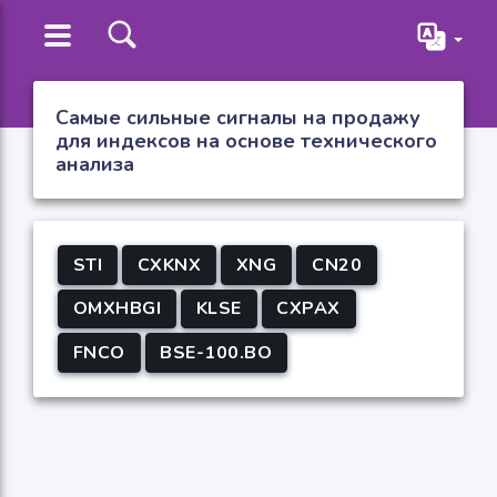
Самые сильные сигналы на продажу
для индексов на основе технического
анализа
STI
CXKNX
XNG
CN20
OMXHBGI
KLSE
CXPAX
FNCO
BSE-100.BO