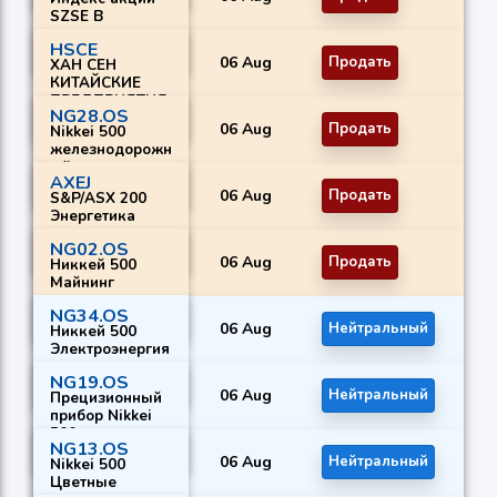
SZSE B
HSCE
06 Aug
Продать
ХАН СЕН
КИТАЙСКИЕ
ПРЕДПРИЯТИЯ
NG28.OS
IND
06 Aug
Продать
Nikkei 500
железнодорожн
ый и
AXEJ
автобусный
06 Aug
Продать
S&P/ASX 200
Энергетика
NG02.OS
06 Aug
Продать
Никкей 500
Майнинг
NG34.OS
06 Aug
Нейтральный
Никкей 500
Электроэнергия
NG19.OS
06 Aug
Нейтральный
Прецизионный
прибор Nikkei
500
NG13.OS
06 Aug
Нейтральный
Nikkei 500
Цветные