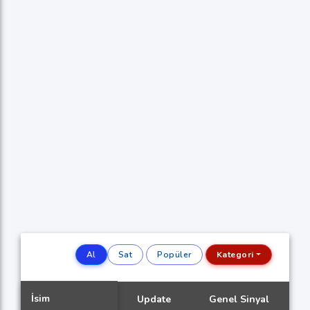
Al
Sat
Popüler
Kategori
İsim
Update
Genel Sinyal