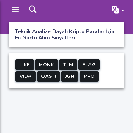
Teknik Analize Dayalı Kripto Paralar İçin
En Güçlü Alım Sinyalleri
LIKE
MONK
TLM
FLAG
VIDA
QASH
JGN
PRO