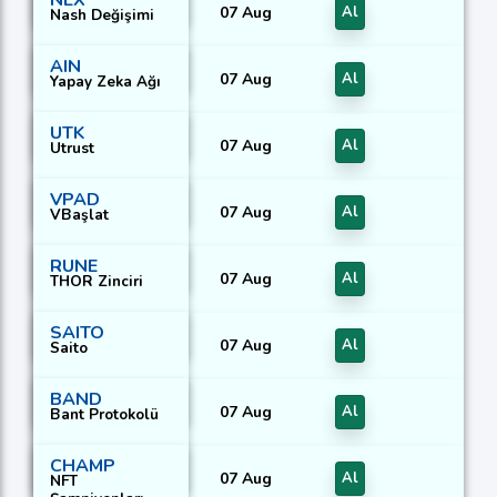
NEX
07 Aug
Al
Nash Değişimi
AIN
07 Aug
Al
Yapay Zeka Ağı
UTK
07 Aug
Al
Utrust
VPAD
07 Aug
Al
VBaşlat
RUNE
07 Aug
Al
THOR Zinciri
SAITO
07 Aug
Al
Saito
BAND
07 Aug
Al
Bant Protokolü
CHAMP
07 Aug
Al
NFT