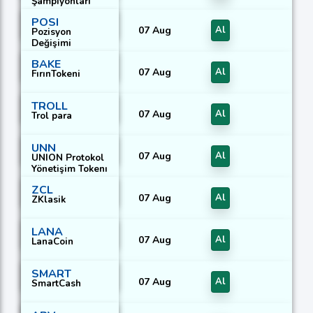
Şampiyonları
POSI
07 Aug
Al
Pozisyon
Değişimi
BAKE
07 Aug
Al
FırınTokeni
TROLL
07 Aug
Al
Trol para
UNN
07 Aug
Al
UNION Protokol
Yönetişim Tokenı
ZCL
07 Aug
Al
ZKlasik
LANA
07 Aug
Al
LanaCoin
SMART
07 Aug
Al
SmartCash