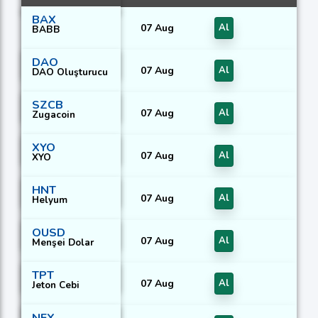
BAX
07 Aug
Al
BABB
DAO
07 Aug
Al
DAO Oluşturucu
SZCB
07 Aug
Al
Zugacoin
XYO
07 Aug
Al
XYO
HNT
07 Aug
Al
Helyum
OUSD
07 Aug
Al
Menşei Dolar
TPT
07 Aug
Al
Jeton Cebi