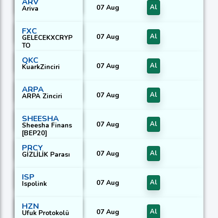
ARV
07 Aug
Al
Ariva
FXC
07 Aug
Al
GELECEKXCRYP
TO
QKC
07 Aug
Al
KuarkZinciri
ARPA
07 Aug
Al
ARPA Zinciri
SHEESHA
07 Aug
Al
Sheesha Finans
[BEP20]
PRCY
07 Aug
Al
GİZLİLİK Parası
ISP
07 Aug
Al
Ispolink
HZN
07 Aug
Al
Ufuk Protokolü