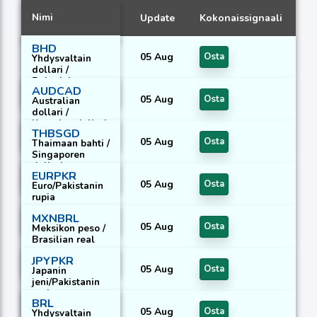
Nimi
Update
Kokonaissignaali
BHD
05 Aug
Osta
Yhdysvaltain
dollari /
Bahrainin
AUDCAD
dinaari
05 Aug
Osta
Australian
dollari /
Kanadan dollari
THBSGD
05 Aug
Osta
Thaimaan bahti /
Singaporen
dollari
EURPKR
05 Aug
Osta
Euro/Pakistanin
rupia
MXNBRL
05 Aug
Osta
Meksikon peso /
Brasilian real
JPYPKR
05 Aug
Osta
Japanin
jeni/Pakistanin
rupia
BRL
05 Aug
Osta
Yhdysvaltain