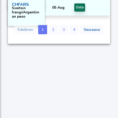
dollari
CHFARS
05 Aug
Osta
Sveitsin
frangi/Argentiin
an peso
Edellinen
1
2
3
4
Seuraava