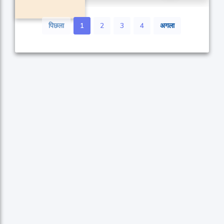
पिछला
1
2
3
4
अगला