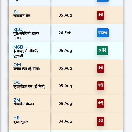
ZL
05 Aug
बेचें
सोयाबीन तेल
KEO
26 Feb
तटस्थ
यूरो/अमेरिकी डॉलर
(नया)
M6B
05 Aug
खरीदें
ई-माइक्रो जीबीपी/
यूएसडी
QM
05 Aug
बेचें
कच्चा तेल (ई-मिनी)
QG
05 Aug
बेचें
प्राकृतिक गैस (ई-मिनी)
ZM
05 Aug
बेचें
सोयाबीन भोजन
HE
04 Aug
बेचें
दुबले सूअर