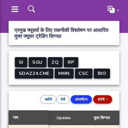
प्रमुख फ्यूचर्स के लिए तकनीकी विश्लेषण पर आधारित
मुफ्त फ्यूचर ट्रेडिंग सिग्नल
SI
SGU
ZQ
RP
SDAZ24.CME
MMN
CSC
BIO
खरीदें
बेचें
लोकप्रिय
श्रेणी
नाम
Update
कुल सिग्नल