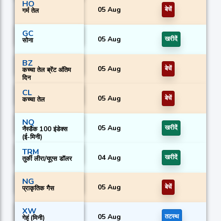
HO
05 Aug
बेचें
गर्म तेल
GC
05 Aug
खरीदें
सोना
BZ
05 Aug
बेचें
कच्चा तेल ब्रेंट अंतिम
दिन
CL
05 Aug
बेचें
कच्चा तेल
NQ
05 Aug
खरीदें
नैस्डैक 100 इंडेक्स
(ई-मिनी)
TRM
04 Aug
खरीदें
तुर्की लीरा/यूएस डॉलर
NG
05 Aug
बेचें
प्राकृतिक गैस
XW
05 Aug
तटस्थ
गेहूं (मिनी)