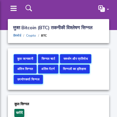
मुफ्त Bitcoin (BTC) तकनीकी विश्लेषण सिग्नल
डैशबोर्ड
Crypto
BTC
कुल जानकारी
सिग्नल चार्ट
समर्थन और प्रतिरोध
अंतिम सिग्नल
अंतिम पैटर्न
सिग्नलों का इतिहास
उपयोगकर्ता सिग्नल
कुल सिग्नल
खरीदें