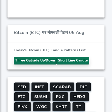
Bitcoin (BTC) पर मोमबत्ती पैटर्न 05 Aug
Today's Bitcoin (BTC) Candle Patterns List:
Three Outside Up/Down
Short Line Candle
SFD
INET
SCARAB
DLT
FTC
SUSHI
PXC
HEDG
PIVX
WGC
KART
TT