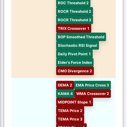
ROC Threshold 2
ROCR Threshold 2
ROCR Threshold 3
TRIX Crossover 1
BOP Smoothed Threshold
Stochastic RSI Signal
Daily Pivot Point 1
Elder's Force Index
CMO Divergence 2
DEMA 2
EMA Price Cross 3
KAMA 4
WMA Crossover 2
MIDPOINT Slope 1
TEMA Price 2
TEMA Price 3