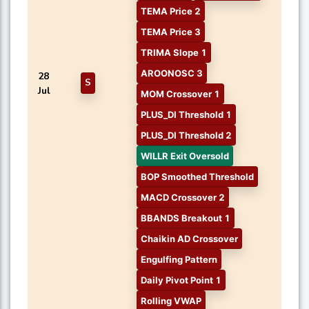
TEMA Price 2
TEMA Price 3
TRIMA Slope 1
AROONOSC 3
28
S
Jul
MOM Crossover 1
PLUS_DI Threshold 1
PLUS_DI Threshold 2
WILLR Exit Oversold
BOP Smoothed Threshold
MACD Crossover 2
BBANDS Breakout 1
Chaikin AD Crossover
Engulfing Pattern
Daily Pivot Point 1
Rolling VWAP