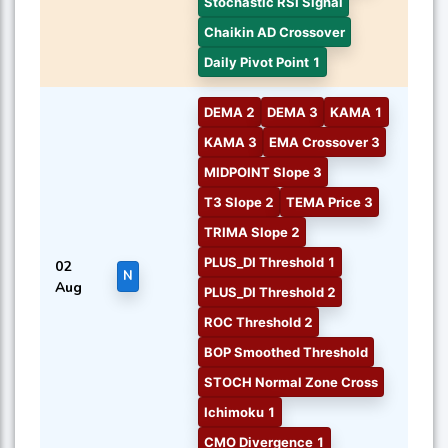
Stochastic RSI Signal
Chaikin AD Crossover
Daily Pivot Point 1
DEMA 2
DEMA 3
KAMA 1
KAMA 3
EMA Crossover 3
MIDPOINT Slope 3
T3 Slope 2
TEMA Price 3
TRIMA Slope 2
PLUS_DI Threshold 1
02
N
Aug
PLUS_DI Threshold 2
ROC Threshold 2
BOP Smoothed Threshold
STOCH Normal Zone Cross
Ichimoku 1
CMO Divergence 1