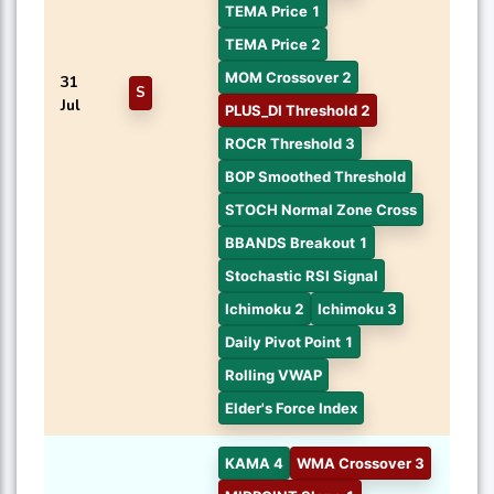
TEMA Price 1
TEMA Price 2
MOM Crossover 2
31
S
Jul
PLUS_DI Threshold 2
ROCR Threshold 3
BOP Smoothed Threshold
STOCH Normal Zone Cross
BBANDS Breakout 1
Stochastic RSI Signal
Ichimoku 2
Ichimoku 3
Daily Pivot Point 1
Rolling VWAP
Elder's Force Index
KAMA 4
WMA Crossover 3