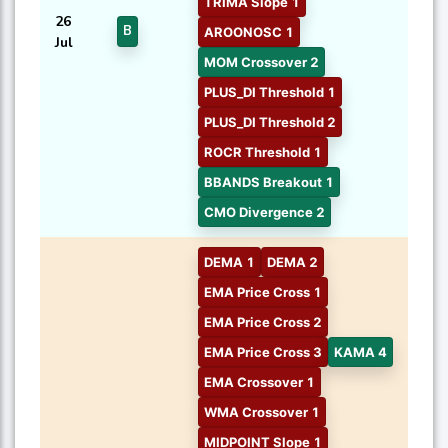
TRIMA Slope 1
26
B
AROONOSC 1
Jul
MOM Crossover 2
PLUS_DI Threshold 1
PLUS_DI Threshold 2
ROCR Threshold 1
BBANDS Breakout 1
CMO Divergence 2
DEMA 1
DEMA 2
EMA Price Cross 1
EMA Price Cross 2
EMA Price Cross 3
KAMA 4
EMA Crossover 1
WMA Crossover 1
MIDPOINT Slope 1