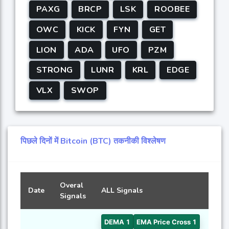
PAXG
BRCP
LSK
ROOBEE
OWC
KICK
FYN
GET
LION
ADA
UFO
PZM
STRONG
LUNR
KRL
EDGE
VLX
SWOP
पिछले दिनों में Bitcoin (BTC) तकनीकी विश्लेषण
Overal
Date
ALL Signals
Signals
DEMA 1
EMA Price Cross 1