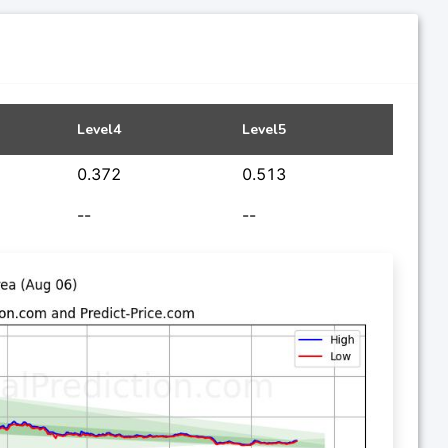
Level4
Level5
0.372
0.513
--
--