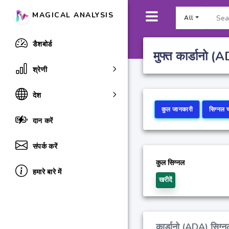
MAGICAL ANALYSIS
All
डैशबोर्ड
मुफ्त कार्डानो 
श्रेणी
देश
कुल जानकारी
सिग्नल च
दान करें
संपर्क करें
कुल सिग्नल
हमारे बारे में
खरीदें
कार्डानो (ADA) सिग्