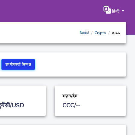
हिन्दी
डैशबोर्ड
Crypto
ADA
उपयोगकर्ता सिग्नल
बाज़ार/देश
कुरेंसी/USD
CCC/--