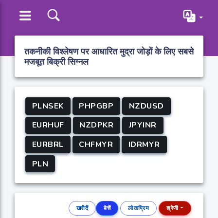
तकनीकी विश्लेषण पर आधारित मुद्रा जोड़ों के लिए सबसे
मजबूत बिक्री सिग्नल
PLNSEK
PHPGBP
NZDUSD
EURHUF
NZDPKR
JPYINR
EURBRL
CHFMYR
IDRMYR
PLN
खरीदें
बेचें
लोकप्रिय
श्रेणी