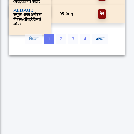
ऑस्ट्रेलियाई डॉलर
AEDAUD
05 Aug
बेचें
संयुक्त अरब अमीरात
दिरहम/ऑस्ट्रेलियाई
डॉलर
पिछला
1
2
3
4
अगला