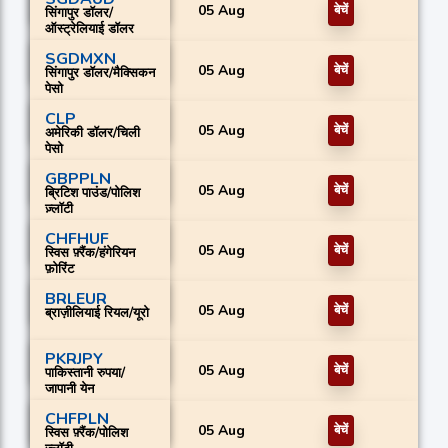
05 Aug
बेचें
सिंगापुर डॉलर/
ऑस्ट्रेलियाई डॉलर
SGDMXN
05 Aug
बेचें
सिंगापुर डॉलर/मैक्सिकन
पेसो
CLP
05 Aug
बेचें
अमेरिकी डॉलर/चिली
पेसो
GBPPLN
05 Aug
बेचें
ब्रिटिश पाउंड/पोलिश
ज़्लॉटी
CHFHUF
05 Aug
बेचें
स्विस फ़्रैंक/हंगेरियन
फ़ोरिंट
BRLEUR
05 Aug
बेचें
ब्राज़ीलियाई रियल/यूरो
PKRJPY
05 Aug
बेचें
पाकिस्तानी रुपया/
जापानी येन
CHFPLN
05 Aug
बेचें
स्विस फ़्रैंक/पोलिश