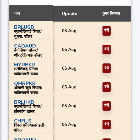
नाम
Update
कुल सिग्नल
BRLUSD
05 Aug
बेचें
ब्राज़ीलियाई रियल/
यू.एस. डॉलर
CADAUD
05 Aug
बेचें
कैनेडियन डॉलर/
ऑस्ट्रेलियाई डॉलर
MYRPKR
05 Aug
बेचें
मलेशियाई रिंगित/
पाकिस्तानी रुपया
OMRPKR
05 Aug
बेचें
ओमानी सुल रियाल/
पाकिस्तानी रुपया
BRLHKD
05 Aug
बेचें
ब्राज़ीलियाई रियल/
हांगकांग डॉलर
CHFILS
05 Aug
बेचें
स्विस फ़्रैंक/इज़राइली
शेकेल
SGDAUD